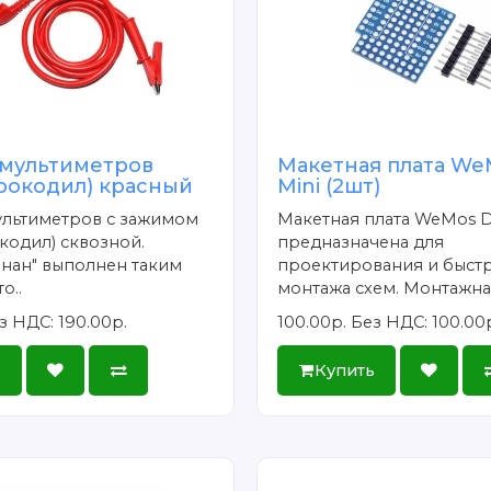
 мультиметров
Макетная плата We
крокодил) красный
Mini (2шт)
ультиметров с зажимом
Макетная плата WeMos D
кодил) сквозной.
предназначена для
нан" выполнен таким
проектирования и быст
о..
монтажа схем. Монтажная
з НДС: 190.00р.
100.00р.
Без НДС: 100.00
ь
Купить