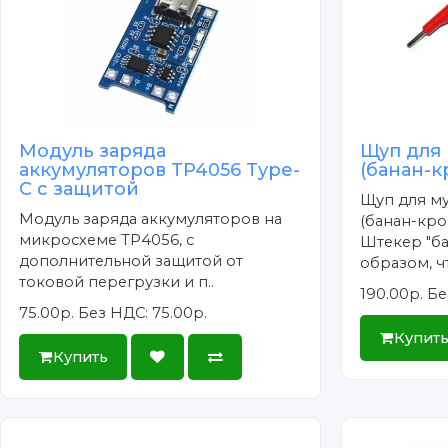
Модуль заряда
Щуп для
аккумуляторов TP4056 Type-
(банан-
C с защитой
Щуп для м
Модуль заряда аккумуляторов на
(банан-кро
микросхеме TP4056, с
Штекер "ба
дополнительной защитой от
образом, чт
токовой перегрузки и п..
190.00р.
Бе
75.00р.
Без НДС: 75.00р.
Купит
Купить