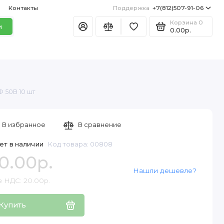
Контакты
Поддержка
+7(812)507-91-06
Корзина
0
и
0.00р.
 50В 10 шт
В избранное
В сравнение
ет в наличии
Код товара: 00808
0.00р.
Нашли дешевле?
з НДС: 20.00р.
Купить