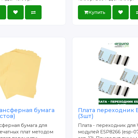
ь
Купить
ансферная бумага
Плата переходник 
истов)
(3шт)
сферная бумага для
Плата - переходник для 
ечатных плат методом
модулей ESP8266 (esp-07