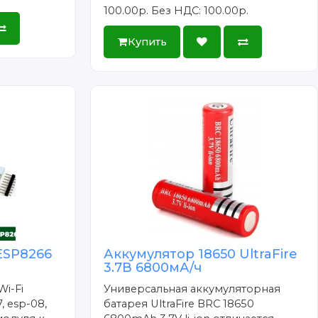
100.00р.
Без НДС: 100.00р.
Купить
ESP8266
Аккумулятор 18650 UltraFire
3.7В 6800мА/ч
Wi-Fi
Универсальная аккумуляторная
, esp-08,
батарея UltraFire BRC 18650