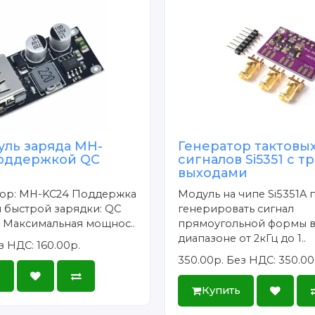
уль заряда MH-
Генератор тактовы
поддержкой QC
сигналов Si5351 с т
выходами
ор: MH-KC24 Поддержка
Модуль на чипе Si5351A 
 быстрой зарядки: QC
генерировать сигнал
.0 Максимальная мощнос..
прямоугольной формы в
диапазоне от 2кГц до 1..
з НДС: 160.00р.
350.00р.
Без НДС: 350.00
ь
Купить