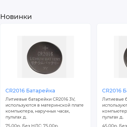
Новинки
CR2016 Батарейка
CR2016 Б
Литиевые батарейки CR2016 3V,
Литиевые б
используются в материнской плате
используют
компьютера, наручных часах,
компьютера
пультах д..
пультах д..
75.00р.
Без НДС: 75.00р.
45.00р.
Без