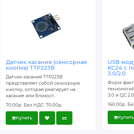
Датчик касания (сенсорная
USB мод
кнопка) TTP223B
KC24 с 
3.0/2.0
Датчик касания TTP223B
Форм-факт
представляет собой сенсорную
технологий
кнопку, которая реагирует на
3.0 и QC 2
касание или близост..
160.00р.
Бе
70.00р.
Без НДС: 70.00р.
Купит
Купить