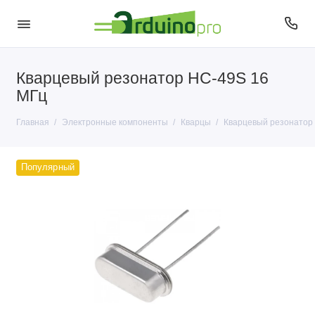
Кварцевый резонатор HC-49S 16
Антенны
МГц
Датчики
Главная
Электронные компоненты
Кварцы
Кварцевый резонатор
Диоды
Популярный
Кварцы
Кнопки и переключатели
Конденсаторы
Микросхемы
Микрофоны