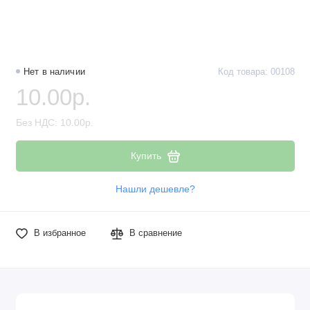
Наборы компонентов
Разъёмы, штекеры и соединители
Нет в наличии
Код товара: 00108
Резисторы
10.00р.
Реле
Без НДС: 10.00р.
Стабилизаторы питания
Купить
Транзисторы
Нашли дешевле?
В избранное
В сравнение