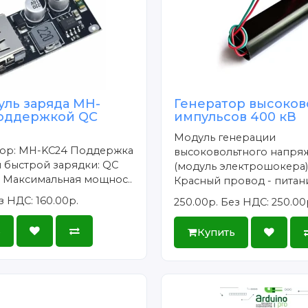
уль заряда MH-
Генератор высоков
поддержкой QC
импульсов 400 кВ
Модуль генерации
ор: MH-KC24 Поддержка
высоковольтного напря
 быстрой зарядки: QC
(модуль электрошокера),
.0 Максимальная мощнос..
Красный провод - питани
з НДС: 160.00р.
250.00р.
Без НДС: 250.00
ь
Купить