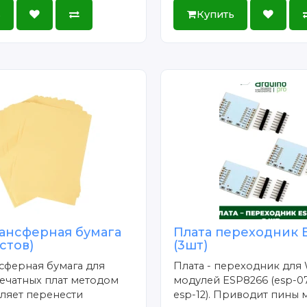
ь
Купить
ансферная бумага
Плата переходник 
истов)
(3шт)
сферная бумага для
Плата - переходник для 
ечатных плат методом
модулей ESP8266 (esp-07
ляет перенести
esp-12). Приводит пины 