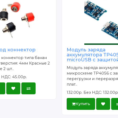
под коннектор
Модуль заряда
аккумулятора TP40
 коннектор типа банан
microUSB с защитой
верстия: 4мм Красные 2
Модуль заряда аккумуля
 2 шт..
микросхеме TP4056 с за
 НДС: 45.00р.
перегрузки и переразря
плат..
ь
132.00р.
Без НДС: 132.00р
Купить