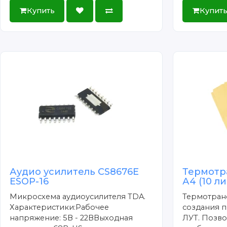
Купить
Купит
Аудио усилитель CS8676E
Термотр
ESOP-16
А4 (10 л
Микросхема аудиоусилителя TDA.
Термотран
Характеристики:Рабочее
создания п
напряжение: 5В - 22ВВыходная
ЛУТ. Позво