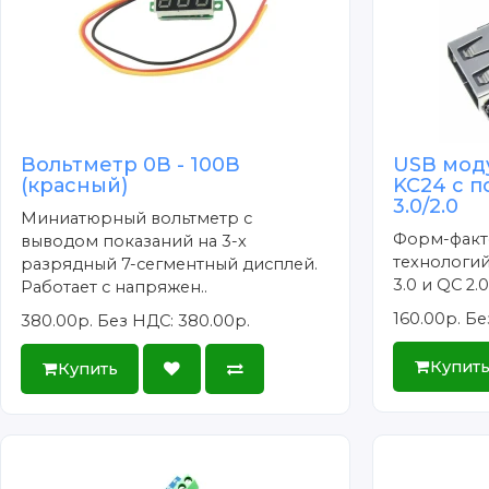
Вольтметр 0В - 100В
USB мод
(красный)
KC24 с 
3.0/2.0
Миниатюрный вольтметр с
Форм-факт
выводом показаний на 3-х
технологий
разрядный 7-сегментный дисплей.
3.0 и QC 2
Работает с напряжен..
160.00р.
Бе
380.00р.
Без НДС: 380.00р.
Купит
Купить