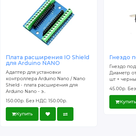
Плата расширения IO Shield
Гнездо 
для Arduino NANO
Гнездо под
Адаптер для установки
Диаметр от
контроллера Arduino Nano / Nano
шт + черные
Shield - плата расширения для
45.00р.
Без
Arduino Nano - э..
150.00р.
Без НДС: 150.00р.
Купит
Купить