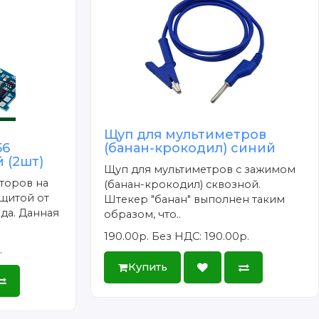
Щуп для мультиметров
56
(банан-крокодил) синий
 (2шт)
Щуп для мультиметров с зажимом
торов на
(банан-крокодил) сквозной.
щитой от
Штекер "банан" выполнен таким
да. Данная
образом, что..
190.00р.
Без НДС: 190.00р.
.
Купить