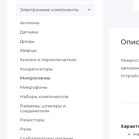
Электронные компоненты
Антенны
Датчики
Опис
Диоды
Кварцы
Кнопки и переключатели
Микросх
запомин
Конденсаторы
Устройс
Микросхемы
Микрофоны
Наборы компонентов
Разъёмы, штекеры и
соединители
Резисторы
Характ
Реле
На
Стабилизаторы питания