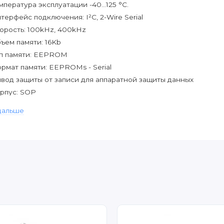
мпература эксплуатации -40...125 °С.
терфейс подключения: I²C, 2-Wire Serial
орость: 100kHz, 400kHz
ъем памяти: 16Kb
п памяти: EEPROM
рмат памяти: EEPROMs - Serial
вод защиты от записи для аппаратной защиты данных
рпус: SOP
личество: 5 шт.
дальше