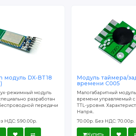
h модуль DX-BT18
Модуль таймера/з
)
времени C005
вух-режимный модуль
Малогабаритный модуль
 специально разработан
времени управляемый 
 беспроводной передачи
TTL-уровня. Характерист
Напря..
з НДС: 590.00р.
70.00р.
Без НДС: 70.00р.
ь
Купить