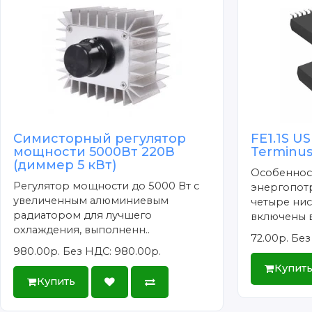
Симисторный регулятор
FE1.1S U
мощности 5000Вт 220В
Terminus
(диммер 5 кВт)
Особеннос
Регулятор мощности до 5000 Вт с
энергопотр
увеличенным алюминиевым
четыре ни
радиатором для лучшего
включены в
охлаждения, выполненн..
72.00р.
Без
980.00р.
Без НДС: 980.00р.
Купит
Купить