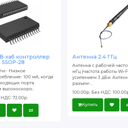
SB-хаб контроллер
Антенна 2.4 ГГц
 SSOP-28
Антенна с рабочей част
ти:- Низкое
мГц (частота работы Wi-Fi
ебление- 100 мА, когда
усилением 3 дБи. Антенн
сходящих порта
разъем-..
 высокоскоро..
100.00р.
Без НДС: 100.00
 НДС: 72.00р.
Купить
ь