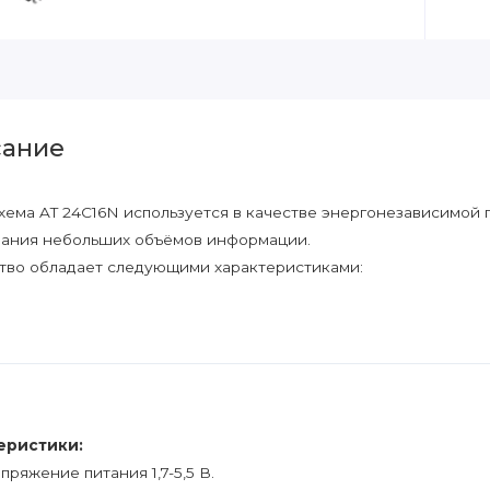
ание
ема AT 24C16N используется в качестве энергонезависимой 
ания небольших объёмов информации.
тво обладает следующими характеристиками:
еристики:
пряжение питания 1,7-5,5 В.