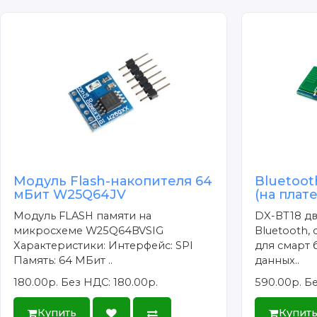
Модуль Flash-накопителя 64
Bluetoot
мБит W25Q64JV
(на плате
Модуль FLASH памяти на
DX-BT18 д
микросхеме W25Q64BVSIG
Bluetooth,
Характеристики: Интерфейс: SPI
для смарт
Память: 64 МБит ..
данных..
180.00р.
Без НДС: 180.00р.
590.00р.
Бе
Купить
Купит