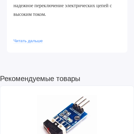
надежное переключение электрических цепей с
высоким током.
Характеристики:
Читать дальше
Материал контактов: сплав серебра с
напылением золота
Рабочее напряжение: 12 В
Сопротивление обмотки: 70 Ом
Рекомендуемые товары
Сопротивление контакта: 100 мOм
Сопротивление изоляции: 100 МOм
Износостойкость: 100000 циклов
Температура: -25°С +70°С
Габаритные размеры: 19х15.5х15 мм