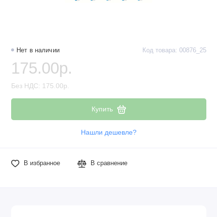
Наборы компонентов
Разъёмы, штекеры и соединители
Нет в наличии
Код товара: 00876_25
Резисторы
175.00р.
Реле
Без НДС: 175.00р.
Стабилизаторы питания
Купить
Транзисторы
Нашли дешевле?
В избранное
В сравнение