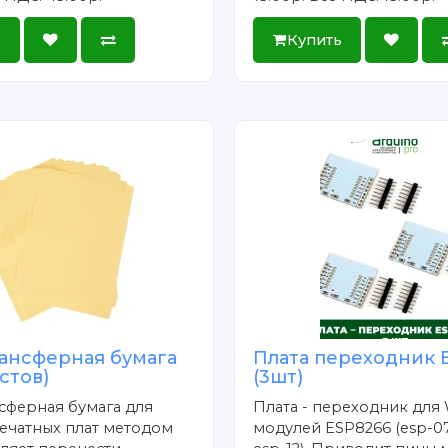
ь
Купить
ансферная бумага
Плата переходник 
истов)
(3шт)
сферная бумага для
Плата - переходник для 
ечатных плат методом
модулей ESP8266 (esp-07