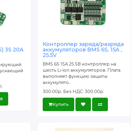
Контроллер заряда/разряда
) 3S 20A
аккумуляторов BMS 6S, 15A ,
25.5V
n
BMS 6S 15A 25.5В контроллер на
лирующий
шесть Li-ion аккумуляторов. Плата
пускающий
выполняет функцию защиты
аккумулято..
р.
300.00р.
Без НДС: 300.00р.
Купить