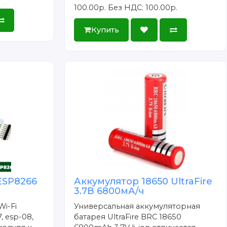
100.00р.
Без НДС: 100.00р.
Купить
ESP8266
Аккумулятор 18650 UltraFire
3.7В 6800мА/ч
Wi-Fi
Универсальная аккумуляторная
, esp-08,
батарея UltraFire BRC 18650