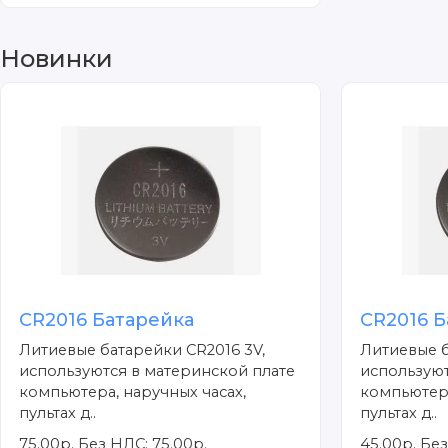
Новинки
CR2016 Батарейка
CR2016 Б
Литиевые батарейки CR2016 3V,
Литиевые б
используются в материнской плате
используют
компьютера, наручных часах,
компьютера
пультах д..
пультах д..
75.00р.
Без НДС: 75.00р.
45.00р.
Без