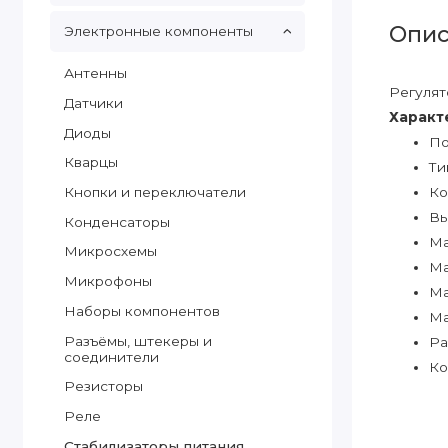
Опис
Электронные компоненты
Антенны
Регулят
Датчики
Характ
Диоды
По
Кварцы
Ти
Кнопки и переключатели
Ко
Вы
Конденсаторы
Ма
Микросхемы
Ма
Микрофоны
Ма
Наборы компонентов
Ма
Разъёмы, штекеры и
Ра
соединители
Ко
Резисторы
Реле
Стабилизаторы питания