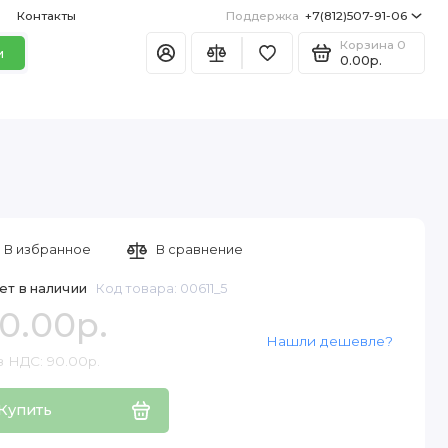
Контакты
Поддержка
+7(812)507-91-06
Корзина
0
и
0.00р.
В избранное
В сравнение
ет в наличии
Код товара: 00611_5
0.00р.
Нашли дешевле?
з НДС: 90.00р.
Купить