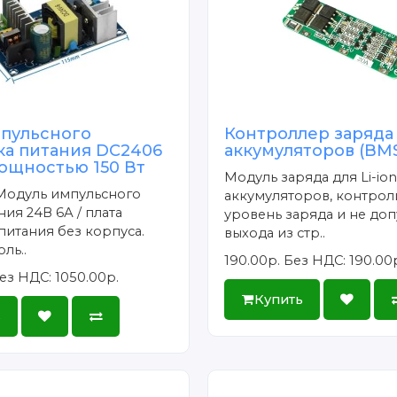
мпульсного
Контроллер заряда
ка питания DC2406
аккумуляторов (BMS
ощностью 150 Вт
Модуль заряда для Li-io
Модуль импульсного
аккумуляторов, контро
ния 24В 6А / плата
уровень заряда и не до
питания без корпуса.
выхода из стр..
ль..
190.00р.
Без НДС: 190.00
ез НДС: 1050.00р.
Купить
ь