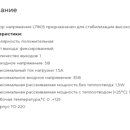
ание
ор напряжения L7805 предназначен для стабилизации высоког
еристики:
лярность: положительная
п выхода: фиксированный
личество выходов: 1
ходное напряжение: 5В
ксимальный ток нагрузки: 1.5А
ксимальное входное напряжение: 35В
ксимальная рассеиваемая мощность без теплоотвода: 1,5W
ксимальная рассеиваемая мощность с теплоотводом (+25°C):
бочая температура,°C 0…+125
рпус TO-220