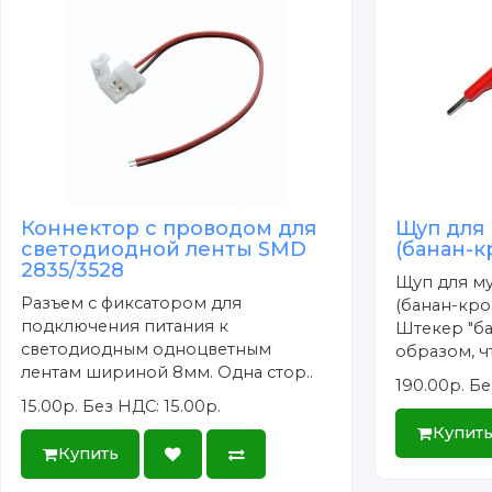
Коннектор с проводом для
Щуп для
светодиодной ленты SMD
(банан-
2835/3528
Щуп для м
Разъем с фиксатором для
(банан-кро
подключения питания к
Штекер "ба
светодиодным одноцветным
образом, чт
лентам шириной 8мм. Одна стор..
190.00р.
Бе
15.00р.
Без НДС: 15.00р.
Купит
Купить