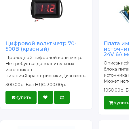
Цифровой вольтметр 70-
Плата и
500В (красный)
источни
24V 6A м
Проводной цифровой вольтметр.
Описание:
Не требуется дополнительных
блока пита
источников
источника 
питания.Характеристики:Диапазон..
Может испо
300.00р.
Без НДС: 300.00р.
1050.00р.
Б
Купить
Купит