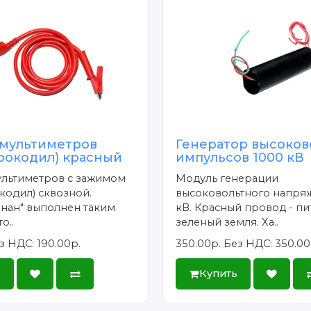
 мультиметров
Генератор высоков
крокодил) красный
импульсов 1000 кВ
ультиметров с зажимом
Модуль генерации
кодил) сквозной.
высоковольтного напряж
нан" выполнен таким
кВ. Красный провод - пи
о..
зеленый земля. Ха..
з НДС: 190.00р.
350.00р.
Без НДС: 350.00
ь
Купить