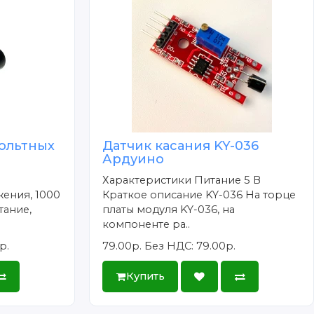
ольтных
Датчик касания KY-036
Ардуино
Характеристики Питание 5 В
ения, 1000
Краткое описание KY-036 На торце
тание,
платы модуля KY-036, на
компоненте ра..
р.
79.00р.
Без НДС: 79.00р.
Купить