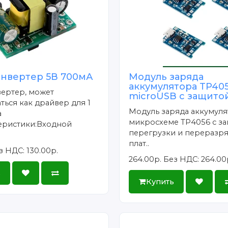
онвертер 5В 700мА
Модуль заряда
аккумулятора TP40
вертер, может
microUSB с защитой
ться как драйвер для 1
Модуль заряда аккумуля
а
микросхеме TP4056 с за
теристики:Входной
перегрузки и переразря
плат..
з НДС: 130.00р.
264.00р.
Без НДС: 264.00
ь
Купить