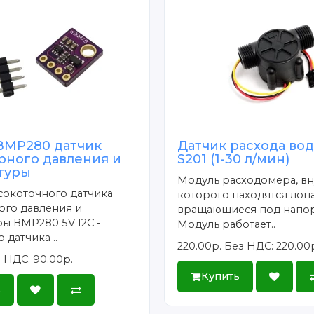
BMP280 датчик
Датчик расхода вод
рного давления и
S201 (1-30 л/мин)
туры
Модуль расходомера, в
сокоточного датчика
которого находятся лопа
ого давления и
вращающиеся под напо
ы BMP280 5V I2C -
Модуль работает..
 датчика ..
220.00р.
Без НДС: 220.00
 НДС: 90.00р.
Купить
ь