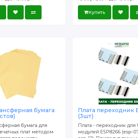
ь
Купить
ансферная бумага
Плата переходник 
истов)
(3шт)
сферная бумага для
Плата - переходник для 
ечатных плат методом
модулей ESP8266 (esp-07