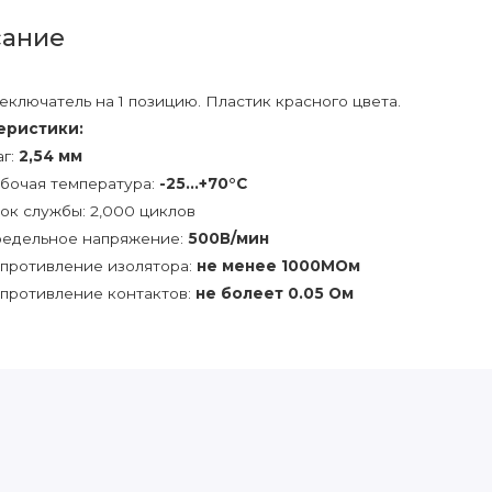
ание
еключатель на 1 позицию. Пластик красного цвета.
еристики:
г:
2,54 мм
бочая температура:
-25...+70°C
ок службы: 2,000 циклов
едельное напряжение:
500В/мин
противление изолятора:
не менее 1000МОм
противление контактов:
не болеет 0.05 Ом