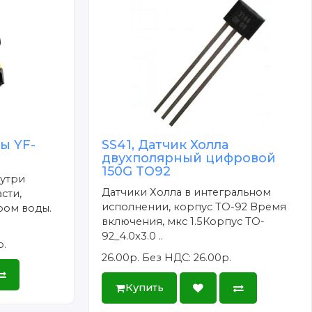
ы YF-
SS41, Датчик Холла
двухполярный цифровой
150G TO92
нутри
Датчики Холла в интегральном
сти,
исполнении, корпус TO-92 Время
ром воды.
включения, мкс 1.5Корпус TO-
92_4.0x3.0 ..
р.
26.00р.
Без НДС: 26.00р.
Купить