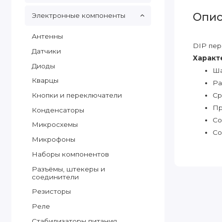
Опис
Электронные компоненты
Антенны
DIP пер
Датчики
Характ
Диоды
Ша
Кварцы
Ра
Кнопки и переключатели
Ср
Пр
Конденсаторы
Со
Микросхемы
Со
Микрофоны
Наборы компонентов
Разъёмы, штекеры и
соединители
Резисторы
Реле
Стабилизаторы питания