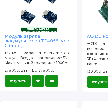
Модуль заряда
AC-DC к
аккумуляторов TP4056 type-
AC/DC кон
C (4 шт)
использова
технические характеристики этого
светодиод
модуля: Входное напряжение: 5V
3Вт.Харак
Максимальный ток заряда: 1000m..
напряж..
276.00р.
Без НДС: 276.00р.
130.00р.
Бе
Купить
Купит