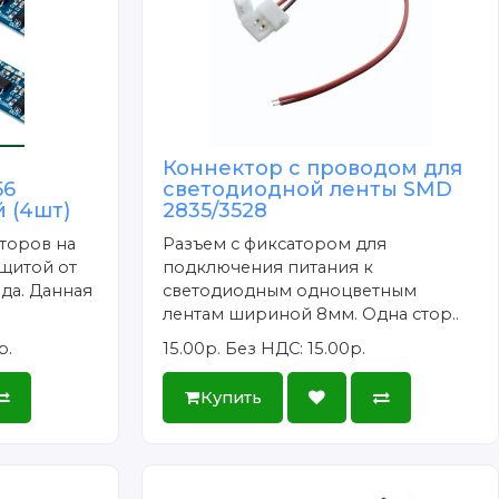
Коннектор с проводом для
56
светодиодной ленты SMD
 (4шт)
2835/3528
торов на
Разъем с фиксатором для
щитой от
подключения питания к
да. Данная
светодиодным одноцветным
лентам шириной 8мм. Одна стор..
р.
15.00р.
Без НДС: 15.00р.
Купить