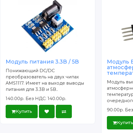
Модуль питания 3.3В / 5В
Модуль 
атмосфе
Понижающий DC/DC
темпера
преобразователь на двух чипах
Модуль вы
AMS1117. Имеет на выходе выводы
атмосферн
питания для 3.3В и 5В..
температур
140.00р.
Без НДС: 140.00р.
очередного
90.00р.
Без
Купить
Купит