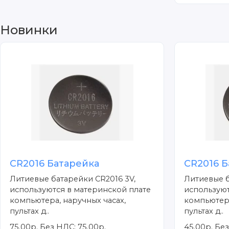
Новинки
CR2016 Батарейка
CR2016 Б
Литиевые батарейки CR2016 3V,
Литиевые б
используются в материнской плате
используют
компьютера, наручных часах,
компьютера
пультах д..
пультах д..
75.00р.
Без НДС: 75.00р.
45.00р.
Без