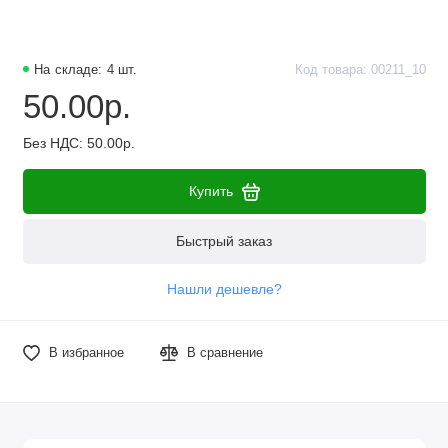
Наборы компонентов
Разъёмы, штекеры и соединители
На складе: 4 шт.
Код товара: 00211_10
50.00р.
Резисторы
Без НДС: 50.00р.
Реле
Купить
Стабилизаторы питания
Быстрый заказ
Транзисторы
Нашли дешевле?
В избранное
В сравнение