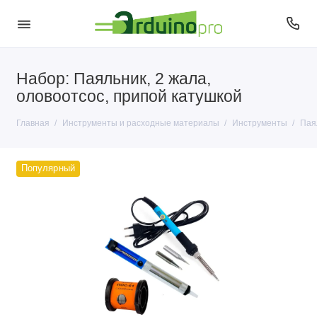
Набор: Паяльник, 2 жала,
Инструменты
оловоотсос, припой катушкой
Припой и расходные материалы
Главная
Инструменты и расходные материалы
Инструменты
Пая
Популярный