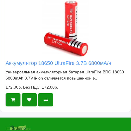
Аккумулятор 18650 UltraFire 3.7В 6800мА/ч
Универсальная аккумуляторная батарея UltraFire BRC 18650
6800mAh 3.7V li-ion отличается повышенной э..
172.00р.
Без НДС: 172.00р.