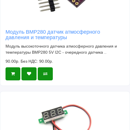
Штекер 5.5 х 2.1 мм
Модуль BMP280 датчик атмосферного
давления и температуры
Модуль высокоточного датчика атмосферного давления и
Комплектация:
температуры BMP280 5V I2C - очередного датчика ..
Разъем для батарейки "Крона" со штекером -
90.00р.
Без НДС: 90.00р.
1шт.