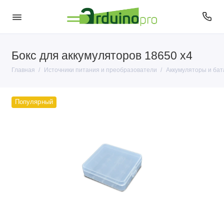
Бокс для аккумуляторов 18650 х4
AC - DC
Главная
Источники питания и преобразователи
Аккумуляторы и бат
DC - DC
Адаптеры
Популярный
Аккумуляторы и батарейки
Держатели для аккумуляторов и батареек
Контроллеры заряда (BMS)
Регуляторы мощности
Солнечные панели