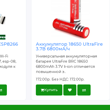
ESP8266
Аккумулятор 18650 UltraFire
3.7В 6800мА/ч
Wi-Fi
Универсальная аккумуляторная
, esp-08,
батарея UltraFire BRC 18650
модуля к
6800mAh 3.7V li-ion отличается
повышенной э..
172.00р.
Без НДС: 172.00р.
Купить