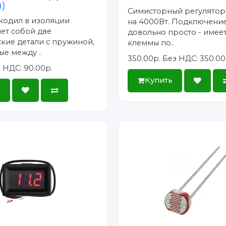
)
Симисторный регулято
кодил в изоляции
на 4000Вт. Подключение
ет собой две
довольно просто - имее
кие детали с пружиной,
клеммы по..
е между ..
350.00р.
Без НДС: 350.00
 НДС: 90.00р.
Купить
ь