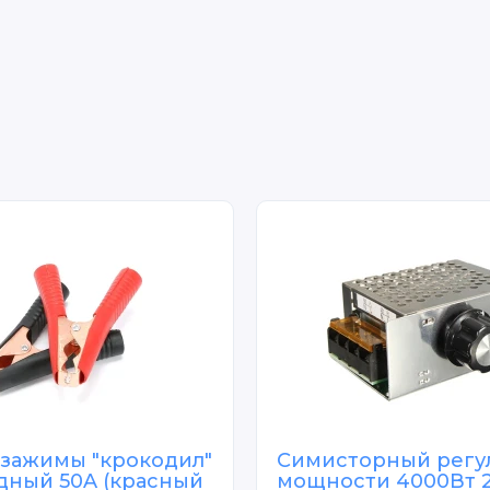
зажимы "крокодил"
Симисторный регу
дный 50A (красный
мощности 4000Вт 