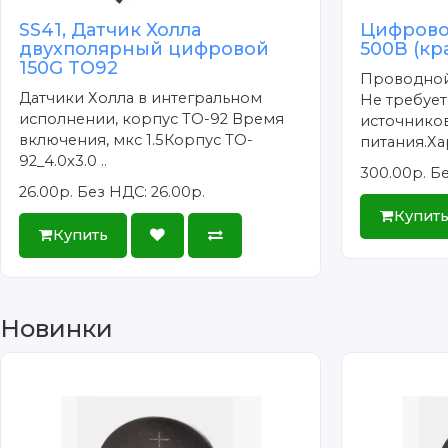
SS41, Датчик Холла
Цифрово
двухполярный цифровой
500В (кр
150G TO92
Проводной
Датчики Холла в интегральном
Не требуе
исполнении, корпус TO-92 Время
источнико
включения, мкс 1.5Корпус TO-
питания.Ха
92_4.0x3.0 ..
300.00р.
Бе
26.00р.
Без НДС: 26.00р.
Купит
Купить
Новинки