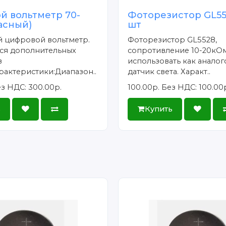
й вольтметр 70-
Фоторезистор GL552
асный)
шт
 цифровой вольтметр.
Фоторезистор GL5528,
тся дополнительных
сопротивление 10-20кО
в
использовать как анало
рактеристики:Диапазон..
датчик света. Характ..
з НДС: 300.00р.
100.00р.
Без НДС: 100.00
ь
Купить