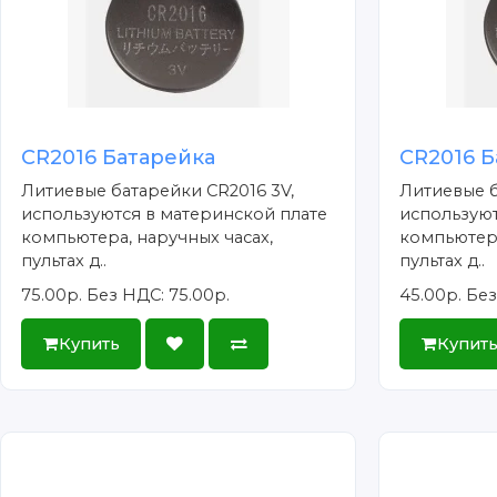
CR2016 Батарейка
CR2016 Б
Литиевые батарейки CR2016 3V,
Литиевые б
используются в материнской плате
используют
компьютера, наручных часах,
компьютера
пультах д..
пультах д..
75.00р.
Без НДС: 75.00р.
45.00р.
Без
Купить
Купит