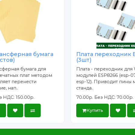
ансферная бумага
Плата переходник 
истов)
(3шт)
сферная бумага для
Плата - переходник для 
ечатных плат методом
модулей ESP8266 (esp-07
ляет перенести
esp-12). Приводит пины 
е, нап..
станда..
з НДС: 150.00р.
70.00р.
Без НДС: 70.00р.
ь
Купить