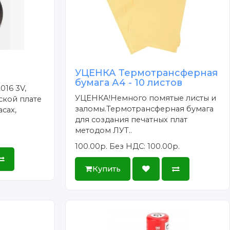
УЦЕНКА Термотрансферная
бумага А4 - 10 листов
016 3V,
УЦЕНКА!Немного помятые листы и
ской плате
заломы.Термотрансферная бумага
сах,
для создания печатных плат
методом ЛУТ..
100.00р.
Без НДС: 100.00р.
Купить