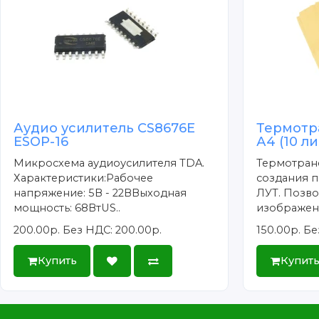
Аудио усилитель CS8676E
Термотр
ESOP-16
А4 (10 л
Микросхема аудиоусилителя TDA.
Термотран
Характеристики:Рабочее
создания п
напряжение: 5В - 22ВВыходная
ЛУТ. Позво
мощность: 68ВтUS..
изображени
200.00р.
Без НДС: 200.00р.
150.00р.
Бе
Купить
Купит