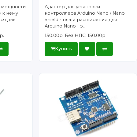
р мощности
Адаптер для установки
 к нему
контроллера Arduino Nano / Nano
тся две
Shield - плата расширения для
Arduino Nano - э..
р.
150.00р.
Без НДС: 150.00р.
Купить