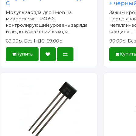
C
+ черный
Модуль заряда для Li-ion на
Зажим кро
микросхеме TP4056,
представля
контролирующий уровень заряда
металличес
и не допускающий выхода..
соединенны
69.00р.
Без НДС: 69.00р.
90.00р.
Без
Купить
Купит