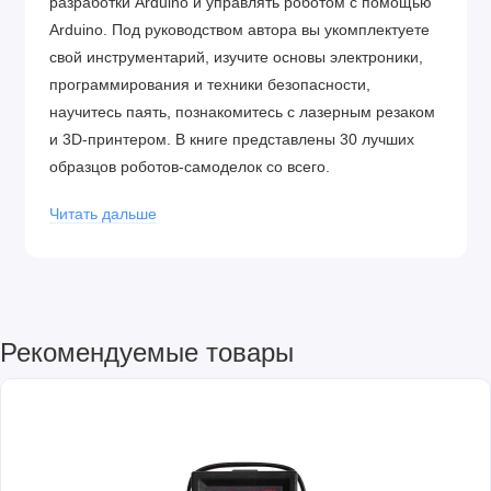
разработки Arduino и управлять роботом с помощью
Arduino. Под руководством автора вы укомплектуете
свой инструментарий, изучите основы электроники,
программирования и техники безопасности,
научитесь паять, познакомитесь с лазерным резаком
и 3D-принтером. В книге представлены 30 лучших
образцов роботов-самоделок со всего.
Для технического творчества в школе, дома и на
Читать дальше
занятиях в робототехнических кружках, а также для
всех, кто увлекается робототехникой.
Параметры:
Мягкая обложка
Размер: 17*24,5*2,5см
Рекомендуемые товары
Вес: 680гр