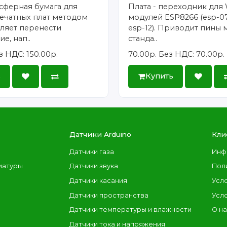
сферная бумага для
Плата - переходник для 
ечатных плат методом
модулей ESP8266 (esp-07
ляет перенести
esp-12). Приводит пины 
е, нап..
станда..
з НДС: 150.00р.
70.00р.
Без НДС: 70.00р.
ь
Купить
Датчики Arduino
Кли
Датчики газа
Инф
иатуры
Датчики звука
Пол
Датчики касания
Усл
Датчики пространства
Усл
Датчики температуры и влажности
О н
Датчики тока и напряжения