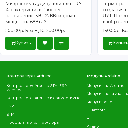
Микросхема аудиоусилителя TDA.
Термотран
Характеристики:Рабочее
создания п
напряжение: 5В - 22ВВыходная
ЛУТ. Позво
мощность: 68ВтUS..
изображени
200.00р.
Без НДС: 200.00р.
150.00р.
Бе
Купить
Купит
Контроллеры Arduino
Модули Arduino
Контроллеры Arduino STM, ESP,
Модули для Arduino
Wemos
Модули ввода и клав
Контроллеры Arduino и совместимые
Модули реле
ESP
Bluetooth
STM
RFID
Профильные контроллеры
Аудио