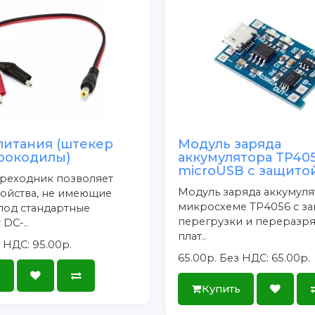
питания (штекер
Модуль заряда
 крокодилы)
аккумулятора TP40
microUSB с защито
ереходник позволяет
Модуль заряда аккумуля
ройства, не имеющие
микросхеме TP4056 с за
под стандартные
перегрузки и переразря
 DC-..
плат..
 НДС: 95.00р.
65.00р.
Без НДС: 65.00р.
ь
Купить