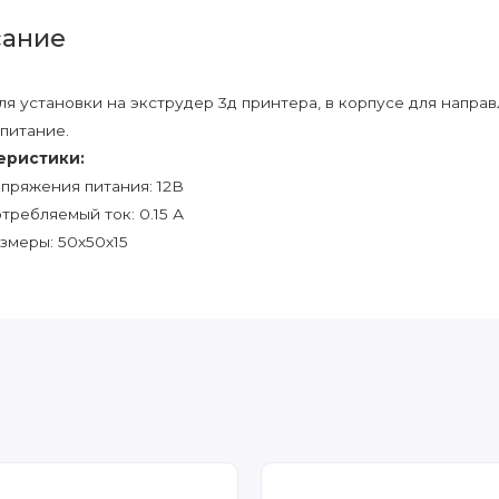
ание
ля установки на экструдер 3д принтера, в корпусе для направл
 питание.
еристики:
пряжения питания: 12В
требляемый ток: 0.15 А
змеры: 50х50х15