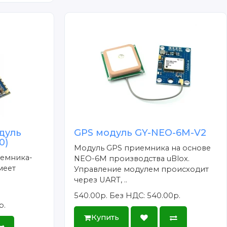
дуль
GPS модуль GY-NEO-6M-V2
0)
Модуль GPS приемника на основе
иемника-
NEO-6M производства uBlox.
меет
Управление модулем происходит
через UART, ..
540.00р.
Без НДС: 540.00р.
р.
Купить