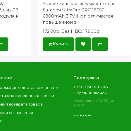
Wi-Fi
Универсальная аккумуляторная
, esp-08,
батарея UltraFire BRC 18650
модуля к
6800mAh 3.7V li-ion отличается
повышенной э..
172.00р.
Без НДС: 172.00р.
Купить
ентам
Поддержка
+7(812)507-91-06
ормация о доставке и оплате
Обратный звонок
итика конфиденциальности
ежедневно с 10.00 до
овия возврата товара
20.00
овия соглашения
Мы в сети
ас