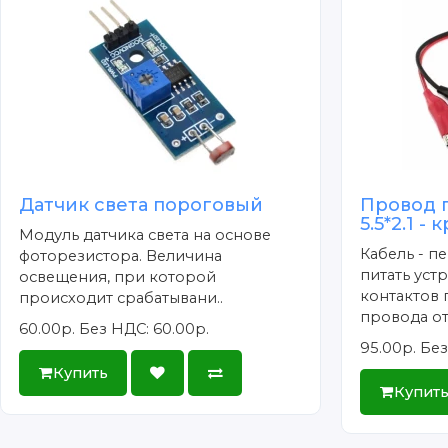
Датчик света пороговый
Провод 
5.5*2.1 -
Модуль датчика света на основе
Кабель - п
фоторезистора. Величина
питать уст
освещения, при которой
контактов 
происходит срабатывани..
провода от
60.00р.
Без НДС: 60.00р.
95.00р.
Без
Купить
Купит