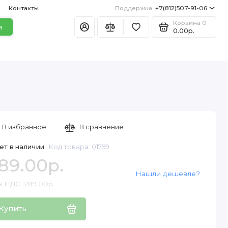
Контакты
Поддержка
+7(812)507-91-06
Корзина
0
и
0.00р.
В избранное
В сравнение
ет в наличии
Код товара: 01759
89.00р.
Нашли дешевле?
з НДС: 289.00р.
Купить