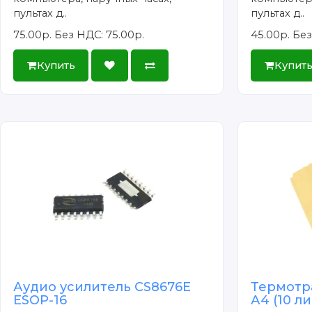
пультах д..
пультах д..
75.00р.
Без НДС: 75.00р.
45.00р.
Без
Купить
Купит
Аудио усилитель CS8676E
Термотр
ESOP-16
А4 (10 л