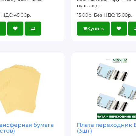
пультах д..
 НДС: 45.00р.
15.00р.
Без НДС: 15.00р.
ь
Купить
ансферная бумага
Плата переходник 
истов)
(3шт)