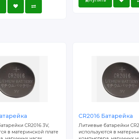
Купить
ь
атарейка
CR2016 Батарейка
атарейки CR2016 3V,
Литиевые батарейки CR2
ся в материнской плате
используются в материн
, наручных часах,
компьютера, наручных ча