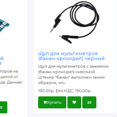
Щуп для мультиметров
56
(банан-крокодил) черный
й
Щуп для мультиметров с зажимом
торов на
(банан-крокодил) сквозной.
щитой от
Штекер "банан" выполнен таким
да. Данная
образом, что..
190.00р.
Без НДС: 190.00р.
Купить