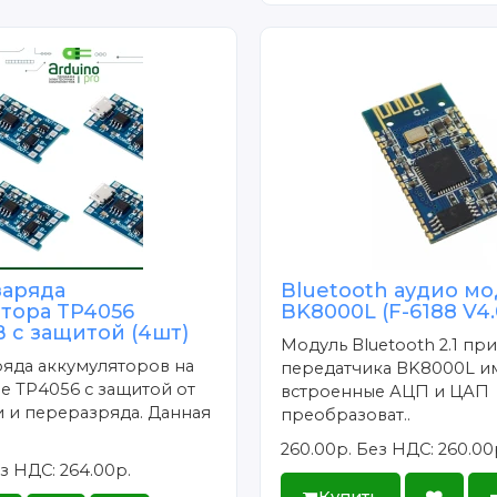
заряда
Bluetooth аудио мо
ятора TP4056
BK8000L (F-6188 V4.
 с защитой (4шт)
Модуль Bluetooth 2.1 пр
яда аккумуляторов на
передатчика BK8000L и
е TP4056 с защитой от
встроенные АЦП и ЦАП
 и переразряда. Данная
преобразоват..
260.00р.
Без НДС: 260.00
з НДС: 264.00р.