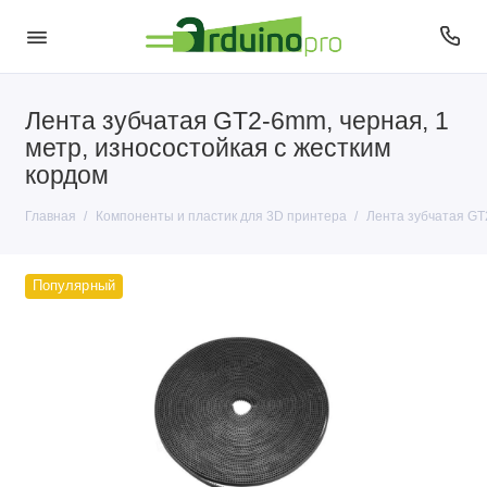
Лента зубчатая GT2-6mm, черная, 1
Пластик для 3D печати
метр, износостойкая с жестким
кордом
Главная
Компоненты и пластик для 3D принтера
Лента зубчатая GT2
Популярный