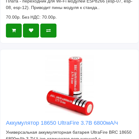
Плата - переходник для Wi-Fi модулей ESP8266 (esp-07, esp-
08, esp-12). Приводит пины модуля к станда..
70.00р.
Без НДС: 70.00р.
Аккумулятор 18650 UltraFire 3.7В 6800мА/ч
Универсальная аккумуляторная батарея UltraFire BRC 18650
6800mAh 3.7V li-ion отличается повышенной э..