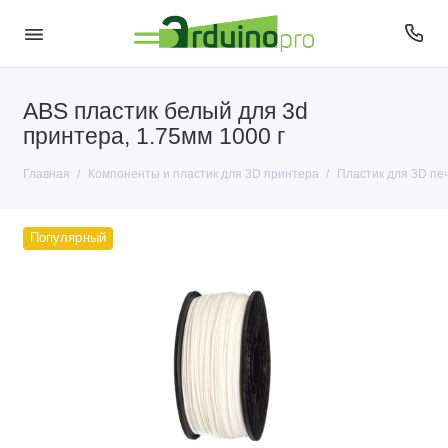
ABS пластик белый для 3d
Пластик для 3D печати
принтера, 1.75мм 1000 г
Главная
Компоненты и пластик для 3D принтера
Пластик для 3D пе
Популярный