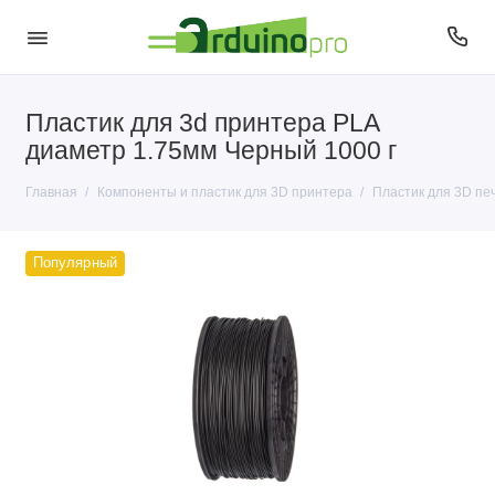
Пластик для 3d принтера PLA
Пластик для 3D печати
диаметр 1.75мм Черный 1000 г
Главная
Компоненты и пластик для 3D принтера
Пластик для 3D пе
Популярный