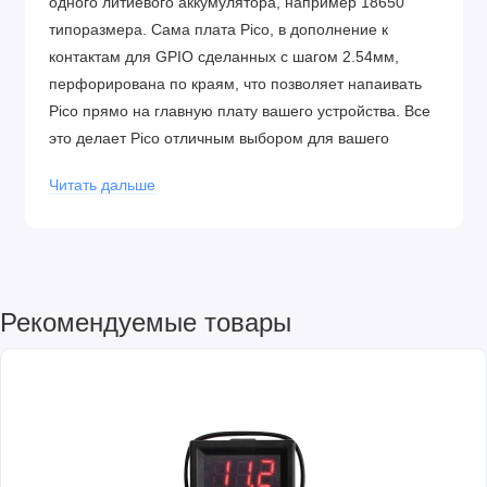
одного литиевого аккумулятора, например 18650
типоразмера. Сама плата Pico, в дополнение к
контактам для GPIO сделанных с шагом 2.54мм,
перфорирована по краям, что позволяет напаивать
Pico прямо на главную плату вашего устройства. Все
это делает Pico отличным выбором для вашего
проекта в области робототехники, носимых и
Читать дальше
автономных устройств или DIY.
Программироват
ь Raspberry Pi Pico можно на С/С++
или на MicroPython. Для обоих языков выпущен SDK
с примерами кода. Установка всего необходимого
программного обеспечения для С/C++
Рекомендуемые товары
автоматизирована, достаточно скачать один
установочный скрипт, который сам установит все
необходимое ПО для немедленного использования
Pico, включая SDK, расширенный набор примеров
программ, и Visual Studio со всеми необходимыми
дополнениями. Загружать код в Pico можно