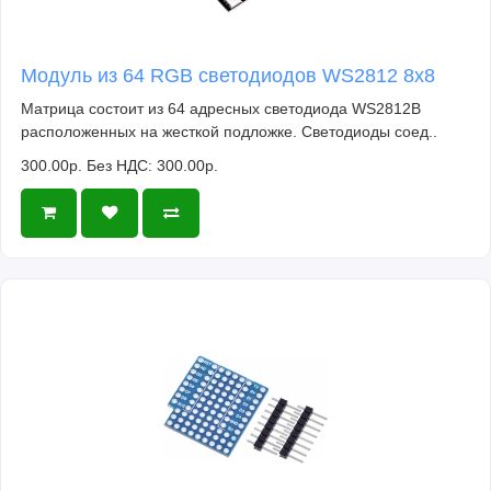
2xI2C, 16xPWM, 8xPIO, 1xUSB 1.1 PHY host and
device support
Модуль из 64 RGB светодиодов WS2812 8x8
Размер платы: 21х51мм
Матрица состоит из 64 адресных светодиода WS2812B
Допустимое напряжение питания: 2.4-5.5V
расположенных на жесткой подложке. Светодиоды соед..
Допустимая температура среды: от -20° до
300.00р.
Без НДС: 300.00р.
+85°
https://www.youtube.com/watch?v=o-tRJPCv0GA&t=7s