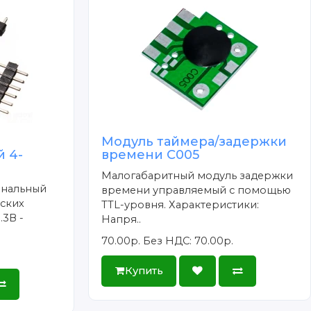
Модуль таймера/задержки
й 4-
времени C005
Малогабаритный модуль задержки
анальный
времени управляемый с помощью
ских
TTL-уровня. Характеристики:
.3В -
Напря..
70.00р.
Без НДС: 70.00р.
Купить