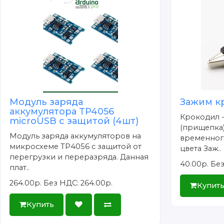
Модуль заряда
Зажим к
аккумулятора TP4056
Крокодил 
microUSB с защитой (4шт)
(прищепка)
Модуль заряда аккумуляторов на
временног
микросхеме TP4056 с защитой от
цвета Заж..
перегрузки и переразряда. Данная
40.00р.
Без
плат..
264.00р.
Без НДС: 264.00р.
Купит
Купить