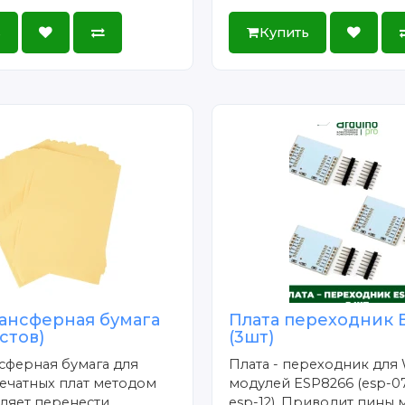
ь
Купить
ансферная бумага
Плата переходник 
истов)
(3шт)
сферная бумага для
Плата - переходник для 
ечатных плат методом
модулей ESP8266 (esp-07
ляет перенести
esp-12). Приводит пины 