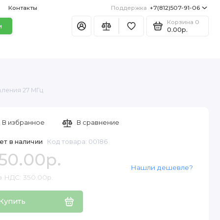
Контакты
Поддержка
+7(812)507-91-06
Корзина
0
и
0.00р.
вления 27 МГц
В избранное
В сравнение
ет в наличии
Код товара: 00186
50.00р.
Нашли дешевле?
з НДС: 350.00р.
Купить