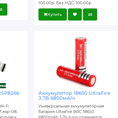
100.00р.
Без НДС: 100.00р.
Купить
ESP8266
Аккумулятор 18650 UltraFire
3.7В 6800мА/ч
Wi-Fi
Универсальная аккумуляторная
, esp-08,
батарея UltraFire BRC 18650
модуля к
6800mAh 3.7V li-ion отличается