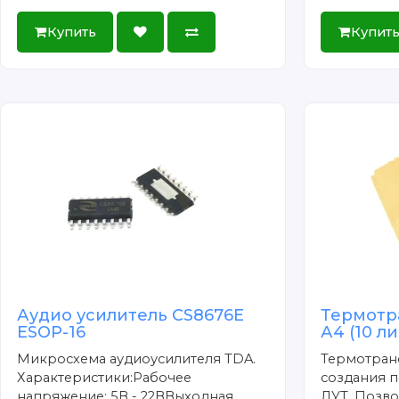
Купить
Купит
Аудио усилитель CS8676E
Термотр
ESOP-16
А4 (10 л
Микросхема аудиоусилителя TDA.
Термотран
Характеристики:Рабочее
создания п
напряжение: 5В - 22ВВыходная
ЛУТ. Позво