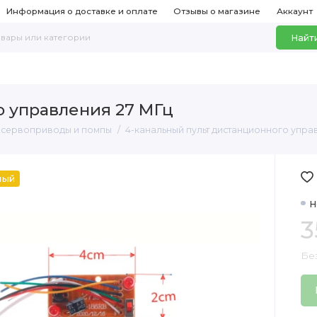
Информация о доставке и оплате
Отзывы о магазине
Аккаунт
Найт
о управления 27 МГц
 сервоприводы и помпы
4-канальный пульт дистанционного упра
ный
Н
3
Бе