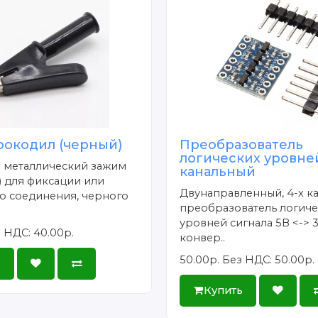
рокодил (черный)
Преобразователь
логических уровне
- металлический зажим
канальный
 для фиксации или
Двунаправленный, 4-х к
о соединения, черного
преобразователь логиче
уровней сигнала 5В <-> 3
 НДС: 40.00р.
конвер..
50.00р.
Без НДС: 50.00р.
ь
Купить