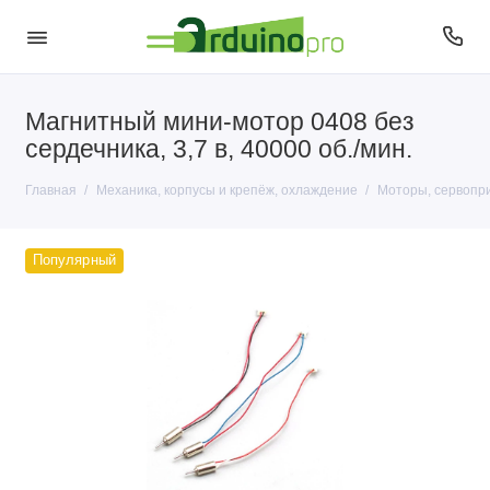
Магнитный мини-мотор 0408 без
Корпусы и крепёж
сердечника, 3,7 в, 40000 об./мин.
Моторы, сервоприводы и помпы
Главная
Механика, корпусы и крепёж, охлаждение
Моторы, сервопр
Охлаждение
Популярный