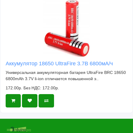
Аккумулятор 18650 UltraFire 3.7В 6800мА/ч
Универсальная аккумуляторная батарея UltraFire BRC 18650
6800mAh 3.7V li-ion отличается повышенной э..
172.00р.
Без НДС: 172.00р.