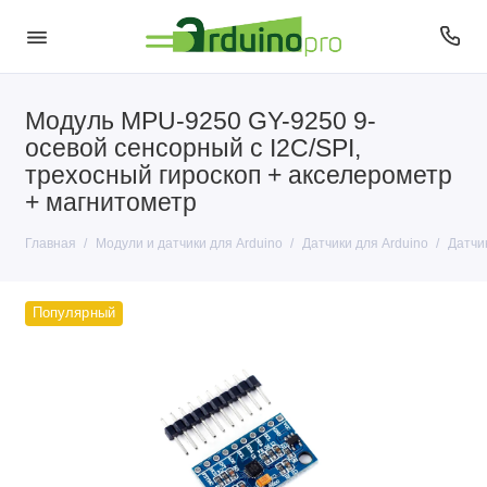
Модуль MPU-9250 GY-9250 9-
Датчики для Arduino
осевой сенсорный с I2C/SPI,
Модули для Arduino
трехосный гироскоп + акселерометр
+ магнитометр
Главная
Модули и датчики для Arduino
Датчики для Arduino
Датчи
Популярный