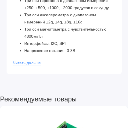
Три оси гироскопа с диапазоном измерений
±250, ±500, ±1000, ±2000 градусов в секунду
Три оси акселерометра с диапазоном
измерений ±2g, ±4g, ±8g, ±16g
Три оси магнитометра с чувствительностью
4800мкТл
Интерфейсы: I2C, SPI
Напряжение питания: 3.3В
Данный модуль MPU9250 обеспечивает высокую
Читать дальше
точность и надежность в измерении ускорений,
скоростей вращения и магнитных полей, что делает
его полезным инструментом для различных проектов
и приложений, связанных с контролем и
управлением в пространстве.
Рекомендуемые товары