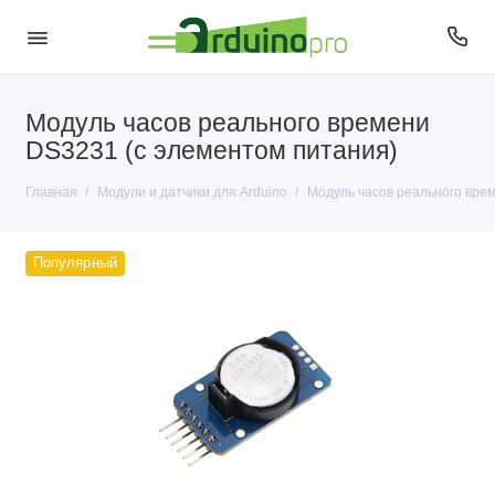
Модуль часов реального времени
Датчики для Arduino
DS3231 (с элементом питания)
Модули для Arduino
Главная
Модули и датчики для Arduino
Модуль часов реального вре
Популярный