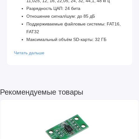
11,025, 12, 16, 22,05, 24, 32, 44,1, 48 кГц
Разрядность ЦАП: 24 бита
Отношение сигнал/шум: до 85 дБ
Поддерживаемые файловые системы: FAT16,
FAT32
Максимальный объём SD-карты: 32 ГБ
Количество каталогов композиций: до 100
Читать дальше
Количество композиций в каталоге: до 255
Форматы аудиофайлов: MP3, WAV, WMA
Кол-во уровней громкости: 30
Режимов эквалайзера: 6
(Normal/Pop/Rock/Jazz/Classic/Base)
Рекомендуемые товары