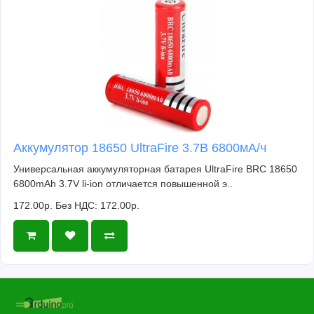
Аккумулятор 18650 UltraFire 3.7В 6800мА/ч
Универсальная аккумуляторная батарея UltraFire BRC 18650
6800mAh 3.7V li-ion отличается повышенной э..
172.00р.
Без НДС: 172.00р.