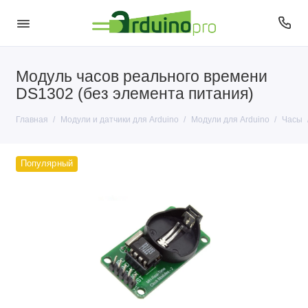
Модуль часов реального времени
Датчики для Arduino
DS1302 (без элемента питания)
Модули для Arduino
Главная
Модули и датчики для Arduino
Модули для Arduino
Часы
Популярный