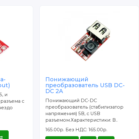
а-
Понижающий
ut)
преобразователь USB DC-
DC 2A
5, и
Понижающий DC-DC
 разъема с
преобразователь (стабилизатор
гнездо
напряжения) 5В, с USB
разъемом.Характеристики: В..
165.00р.
Без НДС: 165.00р.