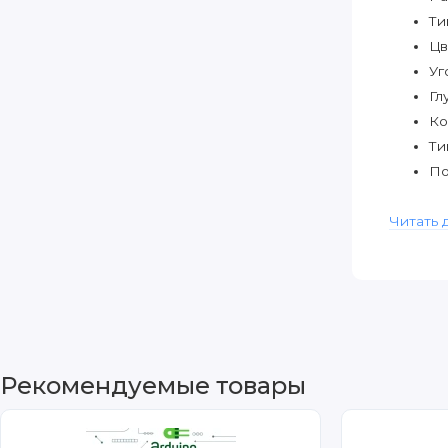
Ти
Цв
Уг
Гл
Ко
Ти
По
Читать 
Подкл
VC
Рекомендуемые товары
GN
CS
RE