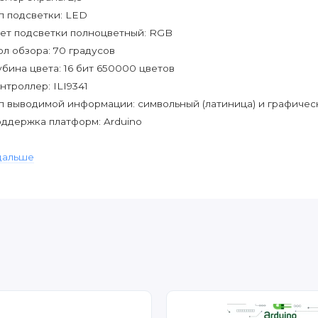
п подсветки: LED
ет подсветки полноцветный: RGB
ол обзора: 70 градусов
убина цвета: 16 бит 650000 цветов
нтроллер: ILI9341
п выводимой информации: символьный (латиница) и графиче
ддержка платформ: Arduino
дальше
ючение:
C - вход питания 5 В / 3.3 В
D - заземленный
 - сигнал выбора микросхемы ЖК-дисплея, включение низког
SET - сигнал сброса ЖК-дисплея, сброс низкого уровня