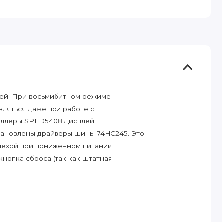
лей. При восьмибитном режиме
ляться даже при работе с
роллеры SPFD5408.Дисплей
становлены драйверы шины 74HC245. Это
мехой при пониженном питании
кнопка сброса (так как штатная