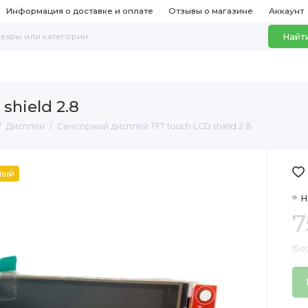
Информация о доставке и оплате
Отзывы о магазине
Аккаунт
Найт
hield 2.8
Дисплеи
Сенсорный дисплей TFT touch LCD shield 2.8
ный
Н
7
Бе