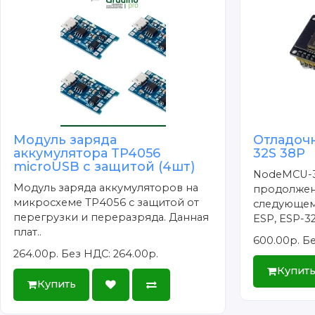
DC
SD
SC
LE
по
SD
T_
T_
Модуль заряда
Отладоч
T_
аккумулятора TP4056
32S 38P
T_
microUSB с защитой (4шт)
NodeMCU-3
T_
Модуль заряда аккумуляторов на
продолжен
микросхеме TP4056 с защитой от
следующем
перегрузки и переразряда. Данная
ESP, ESP-32
плат..
600.00р.
Бе
264.00р.
Без НДС: 264.00р.
Купит
Купить
Компле
Ди