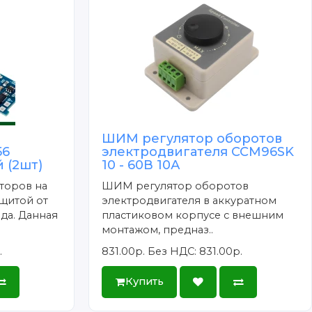
вень: регистр, высокий уровень: данные
сли управление не требуется,
чтения не нужна, ее можно отключить
го уровня
ШИМ регулятор оборотов
56
электродвигателя CCM96SK
 (2шт)
10 - 60В 10А
 при обнаружении касания
торов на
ШИМ регулятор оборотов
щитой от
электродвигателя в аккуратном
да. Данная
пластиковом корпусе с внешним
монтажом, предназ..
.
831.00р.
Без НДС: 831.00р.
Купить