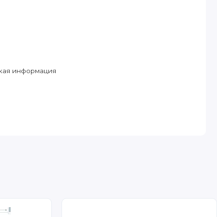
ская информация
о уровня