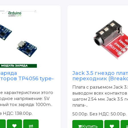
илус - 1шт.
заряда
Jack 3.5 гнездо плат
торов TP4056 type-
переходник (Breako
Плата с разъемом Jack 3.
е характеристики этого
выводом всех контактов
одное напряжение: 5V
шагом 2.54 мм. Jack 3.5 
ый ток заряда: 1000m..
плата-..
з НДС: 138.00р.
50.00р.
Без НДС: 50.00р.
ь
Купить