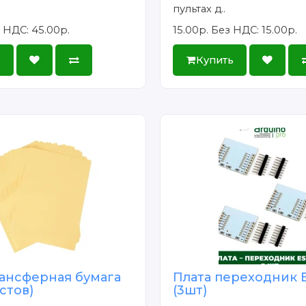
пультах д..
 НДС: 45.00р.
15.00р.
Без НДС: 15.00р.
ь
Купить
ансферная бумага
Плата переходник 
истов)
(3шт)