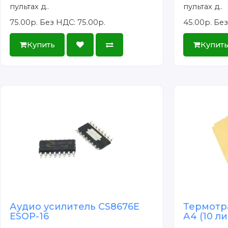
пультах д..
пультах д..
75.00р.
Без НДС: 75.00р.
45.00р.
Без
Купить
Купит
Аудио усилитель CS8676E
Термотр
ESOP-16
А4 (10 л