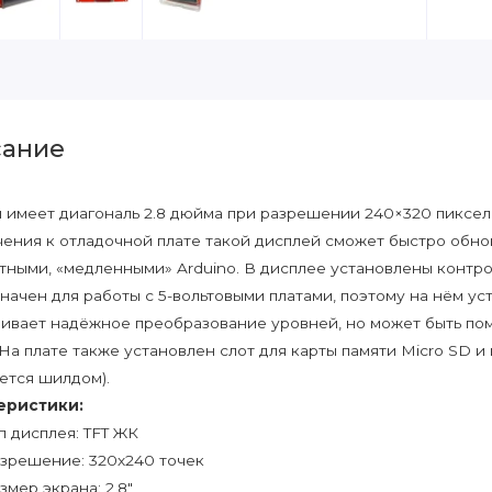
ание
 имеет диагональ 2.8 дюйма при разрешении 240×320 пиксе
ения к отладочной плате такой дисплей сможет быстро обнов
тными, «медленными» Arduino. В дисплее установлены конт
начен для работы с 5-вольтовыми платами, поэтому на нём у
ивает надёжное преобразование уровней, но может быть по
.На плате также установлен слот для карты памяти Micro SD и 
ется шилдом).
еристики:
п дисплея: TFT ЖК
зрешение: 320х240 точек
змер экрана: 2,8"