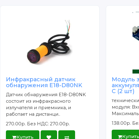
Ст
Инфракрасный датчик
Модуль 
обнаружения E18-D80NK
аккумуля
C (2 шт)
Датчик обнаружения E18-D80NK
технически
состоит из инфракрасного
модуля: Вх
излучателя и приемника, и
Максимальн
работает на дистанци..
138.00р.
Бе
270.00р.
Без НДС: 270.00р.
Купит
Купить