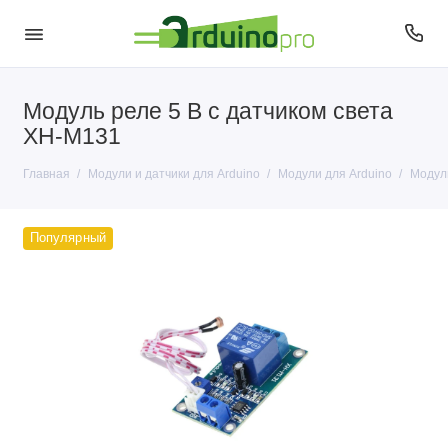
Модуль реле 5 В с датчиком света
Датчики для Arduino
XH-M131
Модули для Arduino
Главная
Модули и датчики для Arduino
Модули для Arduino
Модул
Популярный