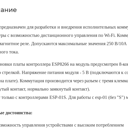
ание
предназначен для разработки и внедрения исполнительных ком
уры с возможностью дистанционного управления по Wi-Fi. Ко
магнитное реле. Допускаются максимальные значения 250 В/10А 
ого тока.
ановки платы контроллера ESP8266 на модуль предусмотрен 8-ко
о стрелкой. Напряжение питания модуля - 5 В (подключаются к 
 на плате). Коммутация производится через разъем с тремя клем
утый контакт, нормально замкнутый контакт).
 только с контроллерами ESP-01S. Для работы с esp-01 (без "S")
е достоинства:
зможность управления устройствами с высоким потреблением