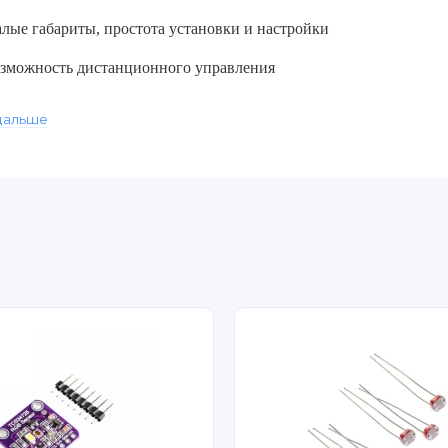
лые габариты, простота установки и настройки
зможность дистанционного управления
ы использования:
дальше
зработка встраиваемых устройств и приборов концепции «Умны
станционное управление электромеханическими приводами быт
здание обучающих стендов для преподавания основ автоматики 