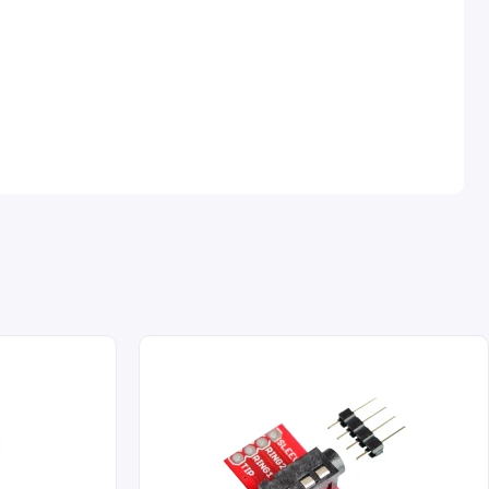
й дом»
овой техники
и телемеханики