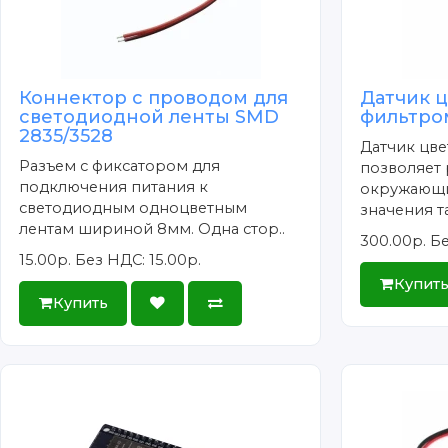
Коннектор с проводом для
Датчик ц
светодиодной ленты SMD
фильтро
2835/3528
Датчик цве
Разъем с фиксатором для
позволяет 
подключения питания к
окружающи
светодиодным одноцветным
значения та
лентам шириной 8мм. Одна стор..
300.00р.
Бе
15.00р.
Без НДС: 15.00р.
Купит
Купить