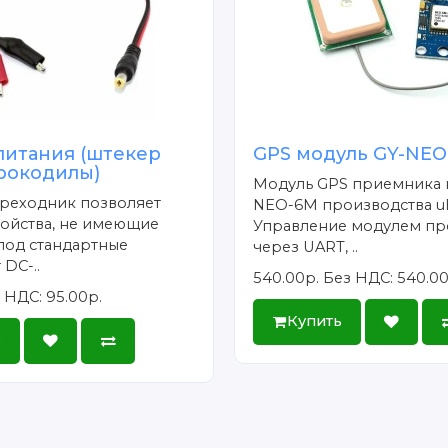
питания (штекер
GPS модуль GY-NEO
 крокодилы)
Модуль GPS приемника 
ереходник позволяет
NEO-6M производства uB
ройства, не имеющие
Управление модулем пр
под стандартные
через UART, ..
 DC-..
540.00р.
Без НДС: 540.00
 НДС: 95.00р.
Купить
ь