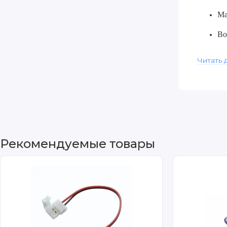
Ма
Во
Пример
Читать 
Ра
Ди
Со
Рекомендуемые товары