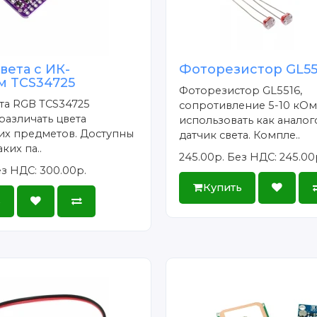
вета с ИК-
Фоторезистор GL551
м TCS34725
Фоторезистор GL5516,
та RGB TCS34725
сопротивление 5-10 кО
различать цвета
использовать как анало
х предметов. Доступны
датчик света. Компле..
ких па..
245.00р.
Без НДС: 245.00
з НДС: 300.00р.
Купить
ь