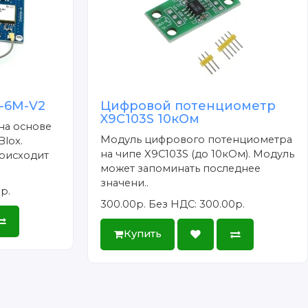
-6M-V2
Цифровой потенциометр
X9C103S 10кОм
на основе
Модуль цифрового потенциометра
lox.
на чипе X9C103S (до 10кОм). Модуль
оисходит
может запоминать последнее
значени..
р.
300.00р.
Без НДС: 300.00р.
Купить