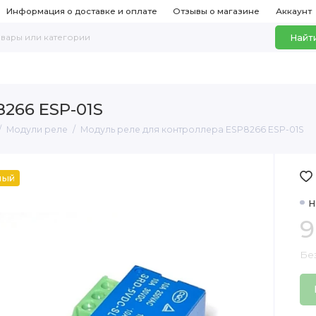
Информация о доставке и оплате
Отзывы о магазине
Аккаунт
Найт
266 ESP-01S
Модули реле
Модуль реле для контроллера ESP8266 ESP-01S
ный
Н
9
Бе