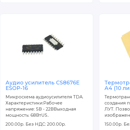
Аудио усилитель CS8676E
Термотр
ESOP-16
А4 (10 л
Микросхема аудиоусилителя TDA.
Термотран
Характеристики:Рабочее
создания п
напряжение: 5В - 22ВВыходная
ЛУТ. Позво
мощность: 68ВтUS..
изображени
200.00р.
Без НДС: 200.00р.
150.00р.
Бе