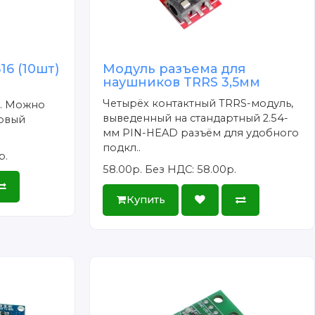
6 (10шт)
Модуль разъема для
наушников TRRS 3,5мм
Четырёх контактный TRRS-модуль,
м. Можно
выведенный на стандартный 2.54-
говый
мм PIN-HEAD разъём для удобного
подкл..
р.
58.00р.
Без НДС: 58.00р.
Купить