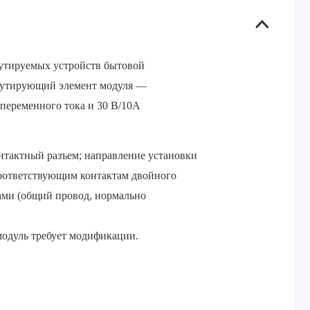
мутируемых устройств бытовой
ммутирующий элемент модуля —
переменного тока и 30 В/10А
нтактный разъем; направление установки
соответствующим контактам двойного
мами (общий провод, нормально
 модуль требует модификации.