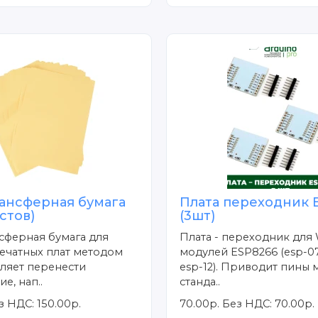
ансферная бумага
Плата переходник 
истов)
(3шт)
сферная бумага для
Плата - переходник для 
ечатных плат методом
модулей ESP8266 (esp-07
ляет перенести
esp-12). Приводит пины 
е, нап..
станда..
з НДС: 150.00р.
70.00р.
Без НДС: 70.00р.