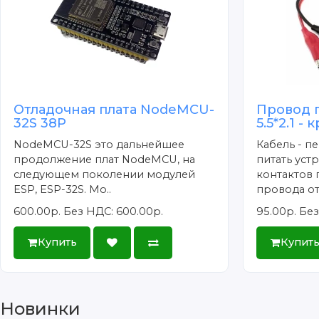
Отладочная плата NodeMCU-
Провод 
32S 38P
5.5*2.1 -
NodeMCU-32S это дальнейшее
Кабель - п
продолжение плат NodeMCU, на
питать уст
следующем поколении модулей
контактов 
ESP, ESP-32S. Мо..
провода от
600.00р.
Без НДС: 600.00р.
95.00р.
Без
Купить
Купит
Новинки