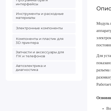
Программаторы и
интерфейсы
Опис
Инструменты и расходные
материалы
Модуль 
Электронные компоненты
аппарат
электро
Компоненты и пластик для
3D принтера
постоянн
Запчасти и аксессуары для
Для уст
ПК и телефонов
показан
Автоэлектрика и
диагностика
разъема
разомкн
Работает
Основны
Во