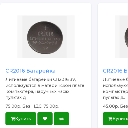
CR2016 Батарейка
CR2016 Б
Литиевые батарейки CR2016 3V,
Литиевые б
используются в материнской плате
используют
компьютера, наручных часах,
компьютера
пультах д..
пультах д..
75.00р.
Без НДС: 75.00р.
45.00р.
Без
Купить
Купит