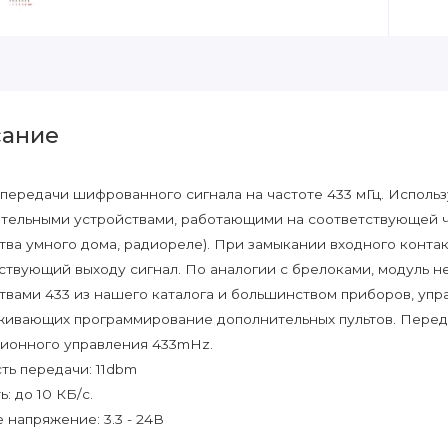
ание
передачи шифрованного сигнала на частоте 433 мГц. Исполь
тельными устройствами, работающими на соответствующей ча
тва умного дома, радиореле). При замыкании входного контак
ствующий выходу сигнал. По аналогии с брелоками, модуль н
твами 433 из нашего каталога и большинством приборов, упр
ивающих программирование дополнительных пультов. Передат
ионного управления 433mHz.
ь передачи: 11dbm
: до 10 КБ/с.
 напряжение: 3.3 - 24В