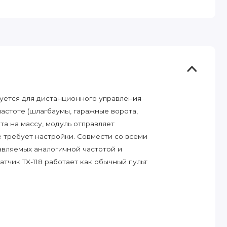
зуется для дистанционного управления
стоте (шлагбаумы, гаражные ворота,
та на массу, модуль отправляет
е требует настройки. Совмести со всеми
авляемых аналогичной частотой и
чик TX-118 работает как обычный пульт