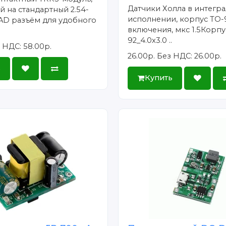
Датчики Холла в интегр
 на стандартный 2.54-
исполнении, корпус TO-
AD разъём для удобного
включения, мкс 1.5Корпу
92_4.0x3.0 ..
 НДС: 58.00р.
26.00р.
Без НДС: 26.00р.
ь
Купить