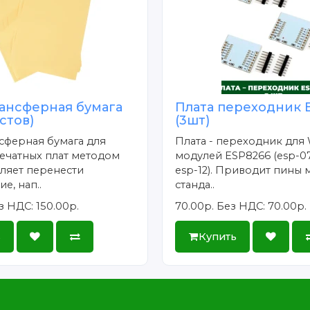
ансферная бумага
Плата переходник 
истов)
(3шт)
сферная бумага для
Плата - переходник для 
ечатных плат методом
модулей ESP8266 (esp-07
ляет перенести
esp-12). Приводит пины 
е, нап..
станда..
з НДС: 150.00р.
70.00р.
Без НДС: 70.00р.
ь
Купить