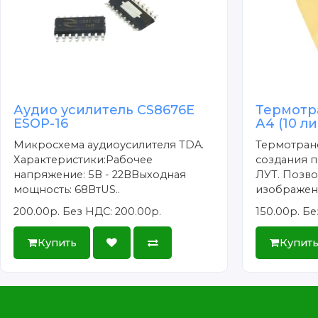
Аудио усилитель CS8676E
Термотр
ESOP-16
А4 (10 л
Микросхема аудиоусилителя TDA.
Термотран
Характеристики:Рабочее
создания п
напряжение: 5В - 22ВВыходная
ЛУТ. Позво
мощность: 68ВтUS..
изображени
200.00р.
Без НДС: 200.00р.
150.00р.
Бе
Купить
Купит