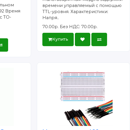
альном
времени управляемый с помощью
92 Время
TTL-уровня. Характеристики:
с TO-
Напря..
70.00р.
Без НДС: 70.00р.
Купить