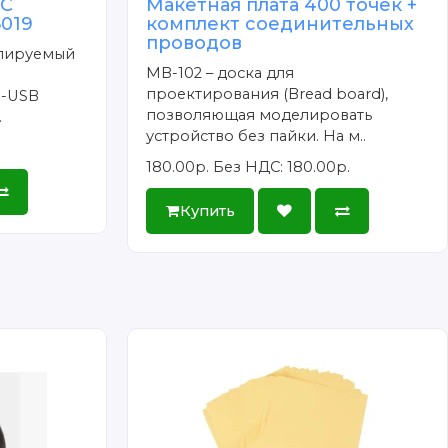
DC
Макетная плата 400 точек +
5019
комплект соединительных
проводов
улируемый
MB-102 – доска для
проектирования (Bread board),
o-USB
позволяющая моделировать
.
устройство без пайки. На м..
180.00р.
Без НДС: 180.00р.
Купить