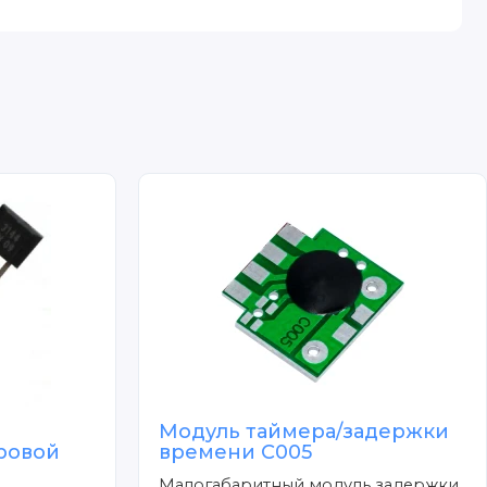
Модуль таймера/задержки
ровой
времени C005
Малогабаритный модуль задержки