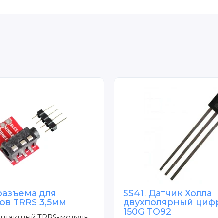
разъема для
SS41, Датчик Холла
ов TRRS 3,5мм
двухполярный циф
150G TO92
нтактный TRRS-модуль,