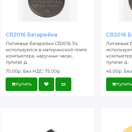
CR2016 Батарейка
CR2016 Б
Литиевые батарейки CR2016 3V,
Литиевые б
используются в материнской плате
используют
компьютера, наручных часах,
компьютера
пультах д..
пультах д..
75.00р.
Без НДС: 75.00р.
45.00р.
Без
Купить
Купит