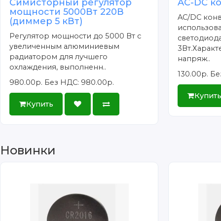
Симисторный регулятор
AC-DC к
мощности 5000Вт 220В
AC/DC кон
(диммер 5 кВт)
использова
Регулятор мощности до 5000 Вт с
светодиод
увеличенным алюминиевым
3Вт.Харак
радиатором для лучшего
напряж..
охлаждения, выполненн..
130.00р.
Бе
980.00р.
Без НДС: 980.00р.
Купит
Купить
Новинки