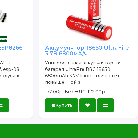
ESP8266
Аккумулятор 18650 UltraFire
3.7В 6800мА/ч
Wi-Fi
Универсальная аккумуляторная
, esp-08,
батарея UltraFire BRC 18650
модуля к
6800mAh 3.7V li-ion отличается
повышенной э..
172.00р.
Без НДС: 172.00р.
Купить