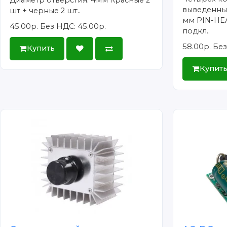
выведенный
шт + черные 2 шт..
мм PIN-HE
45.00р.
Без НДС: 45.00р.
подкл..
58.00р.
Без
Купить
Купит