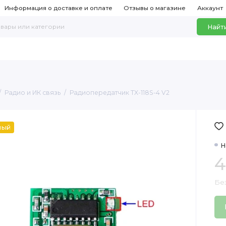
Информация о доставке и оплате
Отзывы о магазине
Аккаунт
Найт
Радио и ИК связь
Радиопередатчик TX-118S-4 V2
ный
Н
4
Бе