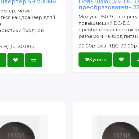
онвертер 5В 700мА
Повышающий DC-
преобразователь J
вертер, может
Модуль J5019 - это рег
ться как драйвер для 1
повышающий DC-DC
а
преобразователь c micr
теристики:Входной
разъемом на вход питан.
90.00р.
Без НДС: 90.00р.
з НДС: 130.00р.
Купить
ь