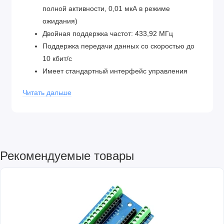
полной активности, 0,01 мкА в режиме
ожидания)
Двойная поддержка частот: 433,92 МГц
Поддержка передачи данных со скоростью до
10 кбит/с
Имеет стандартный интерфейс управления
CMOS и вывод данных декодирования
Читать дальше
Низкий уровень излучения радиочастотной
антенны
2. Особенности:
Модуль совместим с различными
суперрегенеративными приемниками.
Рекомендуемые товары
Готовое монолитное приемное устройство УВЧ.
Модуль предоставляет надежное и
эффективное решение для устройств с низким
энергопотреблением.
Имеет высокую интеграцию, что упрощает