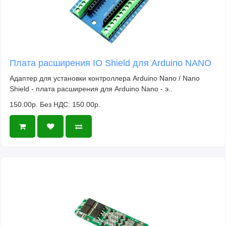
проектирование периферийных устройств.
3. Области применения:
Вентиляторы с дистанционным управлением
Освещение с дистанционным управлением
Управление дверьми с расстояния
Плата расширения IO Shield для Arduino NANO
Пульты дистанционного управления для
Адаптер для установки контроллера Arduino Nano / Nano
клавиатур
Shield - плата расширения для Arduino Nano - э..
Дальний действия RFID
150.00р.
Без НДС: 150.00р.
Системы умного дома
Игрушки с дистанционным управлением
Приемники беспроводных устройств с
шифрованием
Устройства короткодействия с дистанционным
управлением
Беспроводной приемный модуль RX500 - это
надежное решение для беспроводного управления
различными устройствами и системами, и его низкое