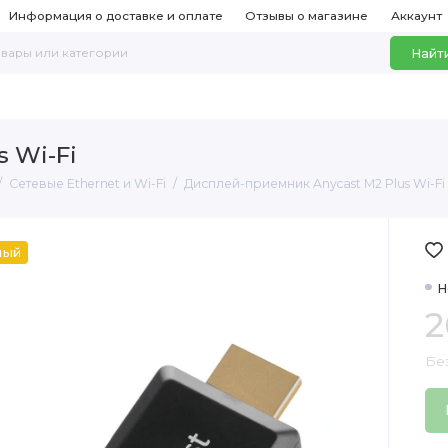
Информация о доставке и оплате
Отзывы о магазине
Аккаунт
Найт
 Wi-Fi
Сетевые Ethernet и Wi-Fi
Дисплей-приемник Anycast M2 Plus Wi-Fi
ный
Н
2
Бе