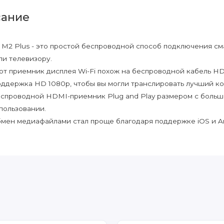
ание
t M2 Plus - это простой беспроводной способ подключения с
и телевизору.
от приемник дисплея Wi-Fi похож на беспроводной кабель HD
ддержка HD 1080p, чтобы вы могли транслировать лучший кон
спроводной HDMI-приемник Plug and Play размером с большой
пользовании.
мен медиафайлами стал проще благодаря поддержке iOS и Andr