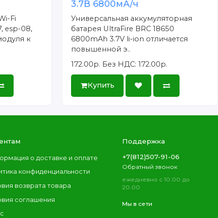
3.7В 6800мА/ч
Wi-Fi
Универсальная аккумуляторная
, esp-08,
батарея UltraFire BRC 18650
модуля к
6800mAh 3.7V li-ion отличается
повышенной э..
172.00р.
Без НДС: 172.00р.
Купить
ентам
Поддержка
+7(812)507-91-06
ормация о доставке и оплате
Обратный звонок
итика конфиденциальности
ежедневно с 10.00 до
овия возврата товара
20.00
овия соглашения
Мы в сети
ас