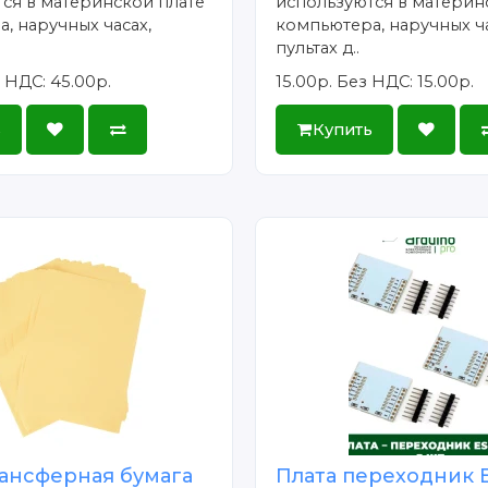
ся в материнской плате
используются в материн
, наручных часах,
компьютера, наручных ча
пультах д..
 НДС: 45.00р.
15.00р.
Без НДС: 15.00р.
ь
Купить
ансферная бумага
Плата переходник 