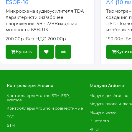
ESOP-16
А4 (10 л
Микросхема аудиоусилителя TDA.
Термотран
Характеристики:Рабочее
создания п
напряжение: 5В - 22ВВыходная
ЛУТ. Позво
мощность: 68ВтUS..
изображени
200.00р.
Без НДС: 200.00р.
150.00р.
Бе
Купить
Купит
Контроллеры Arduino
Модули Arduino
Контроллеры Arduino STM, ESP,
Модули для Arduino
Wemos
Модули ввода и клав
Контроллеры Arduino и совместимые
Модули реле
ESP
Bluetooth
STM
RFID