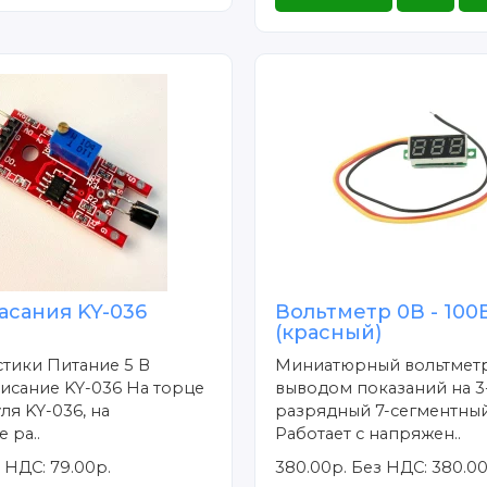
асания KY-036
Вольтметр 0В - 100
о
(красный)
тики Питание 5 В
Миниатюрный вольтметр
исание KY-036 На торце
выводом показаний на 3
ля KY-036, на
разрядный 7-сегментный
 ра..
Работает с напряжен..
 НДС: 79.00р.
380.00р.
Без НДС: 380.00