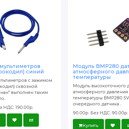
 мультиметров
Модуль BMP280 да
рокодил) синий
атмосферного давл
температуры
ультиметров с зажимом
Модуль высокоточного 
кодил) сквозной.
атмосферного давления
нан" выполнен таким
температуры BMP280 5V 
о..
очередного датчика ..
з НДС: 190.00р.
90.00р.
Без НДС: 90.00р.
ь
Купить