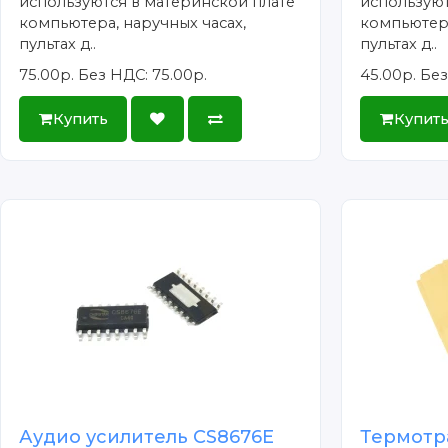
используются в материнской плате
используют
компьютера, наручных часах,
компьютера
пультах д..
пультах д..
75.00р.
Без НДС: 75.00р.
45.00р.
Без
Купить
Купит
Аудио усилитель CS8676E
Термотр