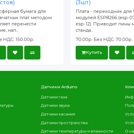
истов)
(3шт)
сферная бумага для
Плата - переходник для 
ечатных плат методом
модулей ESP8266 (esp-07
ляет перенести
esp-12). Приводит пины 
е, нап..
станда..
з НДС: 150.00р.
70.00р.
Без НДС: 70.00р.
ь
Купить
Датчики Arduino
Кли
Датчики газа
Инф
иатуры
Датчики звука
Пол
Датчики касания
Усл
Датчики пространства
Усл
Датчики температуры и влажности
О н