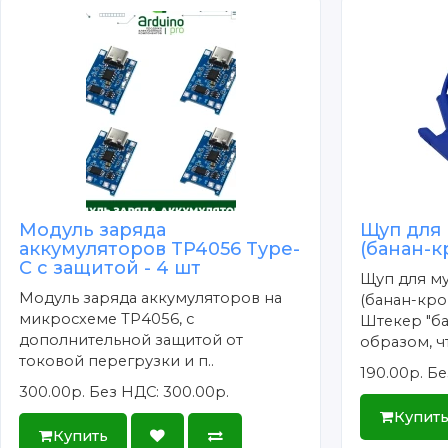
Модуль заряда
Щуп для
аккумуляторов TP4056 Type-
(банан-к
C с защитой - 4 шт
Щуп для м
Модуль заряда аккумуляторов на
(банан-кро
микросхеме TP4056, с
Штекер "ба
дополнительной защитой от
образом, чт
токовой перегрузки и п..
190.00р.
Бе
300.00р.
Без НДС: 300.00р.
Купит
Купить