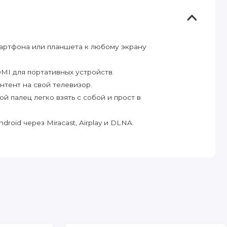
мартфона или планшета к любому экрану
MI для портативных устройств.
тент на свой телевизор.
 палец легко взять с собой и прост в
oid через Miracast, Airplay и DLNA.