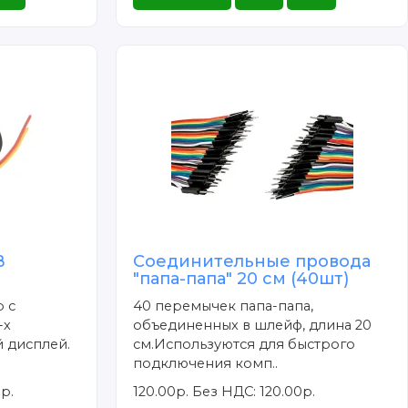
В
Соединительные провода
"папа-папа" 20 см (40шт)
 с
40 перемычек папа-папа,
-х
объединенных в шлейф, длина 20
 дисплей.
см.Используются для быстрого
подключения комп..
р.
120.00р.
Без НДС: 120.00р.