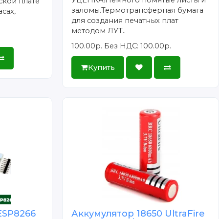
УЦЕНКА!Немного помятые листы и
ской плате
заломы.Термотрансферная бумага
сах,
для создания печатных плат
методом ЛУТ..
100.00р.
Без НДС: 100.00р.
Купить
ESP8266
Аккумулятор 18650 UltraFire