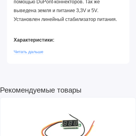
помощью DuPont-коннекторов. Так же
выведена земля и питание 3,3V и 5V.
Установлен линейный стабилизатор питания.
Характеристики:
Читать дальше
Питание: 7-12V
Выводов I/O/Pin: 14
Аналоговых выводов: 8
Контактов ШИМ: 6
Сервовыход: 1
Рекомендуемые товары
Выводы I2C: 5
Вывод AREF: 1
Размеры: 57x54х12mm
Подключение: