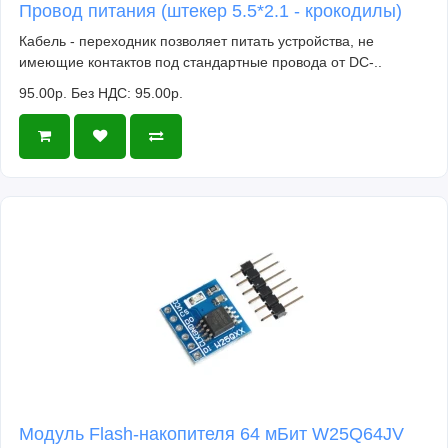
MX25L8005, MX25L1605, MX25L3205, MX25L6405,
Провод питания (штекер 5.5*2.1 - крокодилы)
MX25L6445, MX25L6405(SOP16)
Кабель - переходник позволяет питать устройства, не
NexFlash
имеющие контактов под стандартные провода от DC-..
NX25P80, NX25P16, NX25P32
95.00р.
Без НДС: 95.00р.
Chingis Technology Corporation
Pm25LV512, Pm25LV010, Pm25LV020, Pm25LV040,
Pm25LV080, Pm25LV016, Pm25LV032, Pm25LV064
Saifun Semiconductors
SA25F005, SA25F010, SA25F020, SA25F040,
SA25F080, SA25F160, SA25F320
WINBOND
W25P10, W25X10, W25Q10, W25P20, W25X20,
W25Q20, W25P40, W25X40, W25Q40, W25P80,
W25X80, W25Q80, W25P16, W25X16, W25Q16,
W25P32, W25X32, W25Q32, W25P64,
W25X64,W25Q64
Модуль Flash-накопителя 64 мБит W25Q64JV