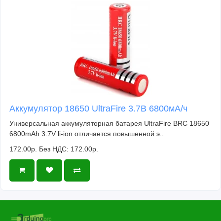
Аккумулятор 18650 UltraFire 3.7В 6800мА/ч
Универсальная аккумуляторная батарея UltraFire BRC 18650
6800mAh 3.7V li-ion отличается повышенной э..
172.00р.
Без НДС: 172.00р.