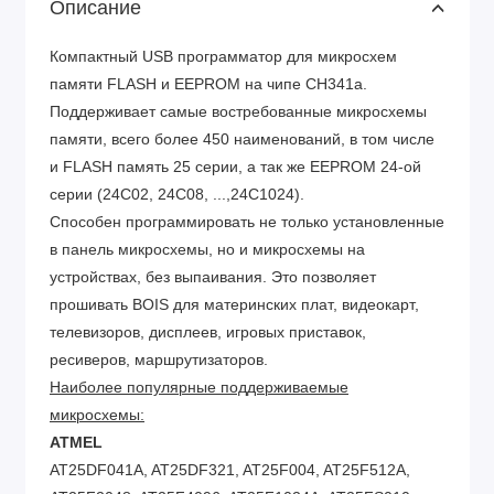
Описание
Компактный USB программатор для микросхем
памяти FLASH и EEPROM на чипе CH341a.
Поддерживает самые востребованные микросхемы
памяти, всего более 450 наименований, в том числе
и FLASH память 25 серии, а так же EEPROM 24-ой
серии (24C02, 24C08, ...,24C1024).
Способен программировать не только установленные
в панель микросхемы, но и микросхемы на
устройствах, без выпаивания. Это позволяет
прошивать BOIS для материнских плат, видеокарт,
телевизоров, дисплеев, игровых приставок,
ресиверов, маршрутизаторов.
Наиболее популярные поддерживаемые
микросхемы:
ATMEL
AT25DF041A, AT25DF321, AT25F004, AT25F512A,