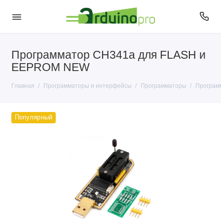
Программатор CH341a для FLASH и
RS232 и RS485
EEPROM NEW
USB - UART
Главная
Программаторы и интерфейсы
Программаторы
Програм
Программаторы
Популярный