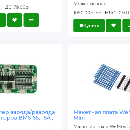
Может исполь..
 НДС: 79.00р.
1050.00р.
Без НДС: 1050.
ь
Купить
лер заряда/разряда
Макетная плата We
торов BMS 6S, 15A ,
Mini
Макетная плата WeMos D