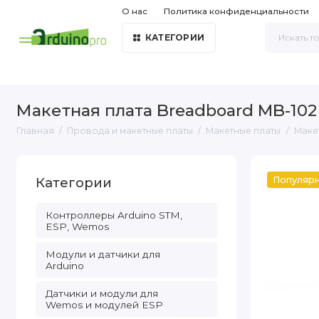
О нас
Политика конфиденциальности
КАТЕГОРИИ
Макетная плата Breadboard MB-102
Главная
Провода и макетные платы
Макетные платы
Маке
Категории
Популяр
Контроллеры Arduino STM,
ESP, Wemos
Модули и датчики для
Arduino
Датчики и модули для
Wemos и модулей ESP