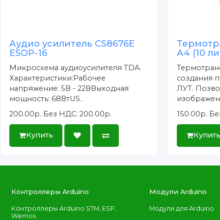
Аудио усилитель CS8676E
Термотр
ESOP-16
А4 (10 л
Микросхема аудиоусилителя TDA.
Термотран
Характеристики:Рабочее
создания п
напряжение: 5В - 22ВВыходная
ЛУТ. Позво
мощность: 68ВтUS..
изображени
200.00р.
Без НДС: 200.00р.
150.00р.
Бе
Купить
Купит
Контроллеры Arduino
Модули Arduino
Контроллеры Arduino STM, ESP,
Модули для Arduino
Wemos