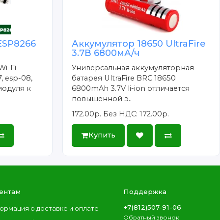
ESP8266
Аккумулятор 18650 UltraFire
3.7В 6800мА/ч
Wi-Fi
Универсальная аккумуляторная
, esp-08,
батарея UltraFire BRC 18650
модуля к
6800mAh 3.7V li-ion отличается
повышенной э..
172.00р.
Без НДС: 172.00р.
Купить
ентам
Поддержка
+7(812)507-91-06
ормация о доставке и оплате
Обратный звонок