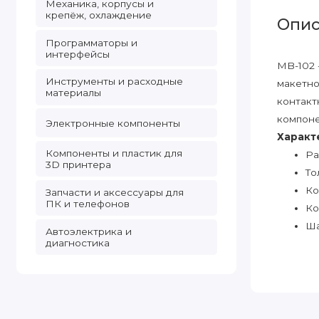
Механика, корпусы и
крепёж, охлаждение
Опис
Программаторы и
интерфейсы
MB-102 
Инструменты и расходные
макетно
материалы
контакт
компоне
Электронные компоненты
Характ
Компоненты и пластик для
Ра
3D принтера
То
Ко
Запчасти и аксессуары для
ПК и телефонов
Ко
Ша
Автоэлектрика и
диагностика