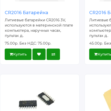
CR2016 Батарейка
CR2016 Б
Литиевые батарейки CR2016 3V,
Литиевые б
используются в материнской плате
используют
компьютера, наручных часах,
компьютера
пультах д..
пультах д..
75.00р.
Без НДС: 75.00р.
45.00р.
Без
Купить
Купит