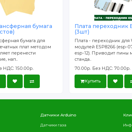
ансферная бумага
Плата переходник 
истов)
(3шт)
сферная бумага для
Плата - переходник для 
ечатных плат методом
модулей ESP8266 (esp-07
ляет перенести
esp-12). Приводит пины 
е, нап..
станда..
з НДС: 150.00р.
70.00р.
Без НДС: 70.00р.
ь
Купить
Датчики Arduino
Кли
Датчики газа
Инф