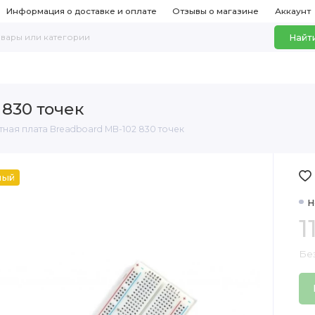
Информация о доставке и оплате
Отзывы о магазине
Аккаунт
Найт
 830 точек
тная плата Breadboard MB-102 830 точек
ный
Н
1
Без