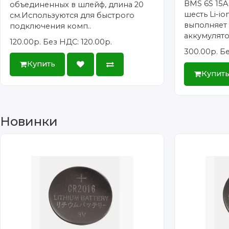
BMS 6S 15A
объединенных в шлейф, длина 20
шесть Li-i
см.Используются для быстрого
выполняет
подключения комп..
аккумулято.
120.00р.
Без НДС: 120.00р.
300.00р.
Бе
Купить
Купит
Новинки