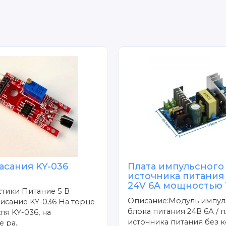
асания KY-036
Плата импульсного
о
источника питания
24V 6A мощностью 
тики Питание 5 В
Описание:Модуль импул
исание KY-036 На торце
блока питания 24В 6А / п
ля KY-036, на
источника питания без к
 ра..