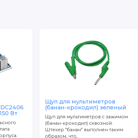
Щуп для мультиметров
 DC2406
(банан-крокодил) зеленый
150 Вт
Щуп для мультиметров с зажимом
ьсного
(банан-крокодил) сквозной.
лата
Штекер "банан" выполнен таким
орпуса.
образом, что..