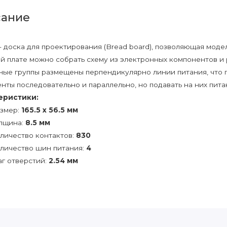
ание
- доска для проектирования (Bread board), позволяющая моде
й плате можно собрать схему из электронных компонентов и
ные группы размещены перпендикулярно линии питания, что 
нты последовательно и параллельно, но подавать на них пита
еристики:
змер:
165.5 х 56.5 мм
лщина:
8.5 мм
личество контактов:
830
личество шин питания:
4
г отверстий:
2.54 мм