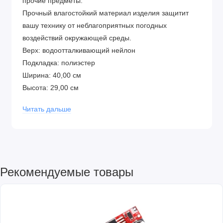
прочие предметы.
Прочный влагостойкий материал изделия защитит
вашу технику от неблагоприятных погодных
воздействий окружающей среды.
Верх: водоотталкивающий нейлон
Подкладка: полиэстер
Ширина: 40,00 см
Высота: 29,00 см
Размер: для 15-дюймовых ноутбуков
Читать дальше
Застёжка: 2-сторонняя молния
Двойные ручки для переноски: 31 см
Снаружи: 1 карман на молнии, вкл. организатор (1
карман для смартфонов, 1 открытый карман, 2
держателя для ручек)
Рекомендуемые товары
Внутри: 1 главный отсек