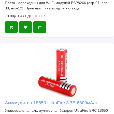
Плата - переходник для Wi-Fi модулей ESP8266 (esp-07, esp-
08, esp-12). Приводит пины модуля к станда..
70.00р.
Без НДС: 70.00р.
Аккумулятор 18650 UltraFire 3.7В 6800мА/ч
Универсальная аккумуляторная батарея UltraFire BRC 18650