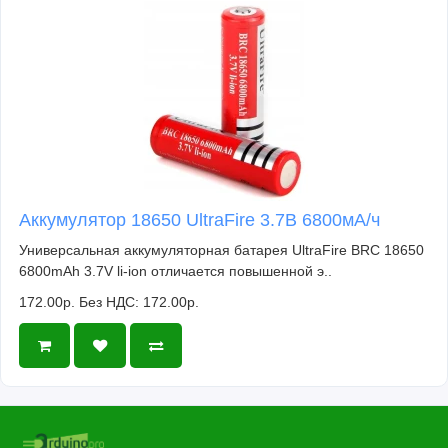
Аккумулятор 18650 UltraFire 3.7В 6800мА/ч
Универсальная аккумуляторная батарея UltraFire BRC 18650
6800mAh 3.7V li-ion отличается повышенной э..
172.00р.
Без НДС: 172.00р.