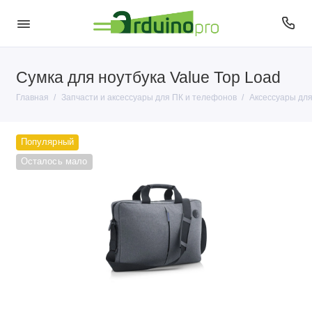
Сумка для ноутбука Value Top Load
Usb Flash
Главная
Запчасти и аксессуары для ПК и телефонов
Аксессуары для
Аксессуары для Apple
Популярный
Запчасти для iMac и Macbook
Осталось мало
Запчасти и аксессуары для ПК
Кабели
Контроллеры
Мыши и периферия
Разъемы