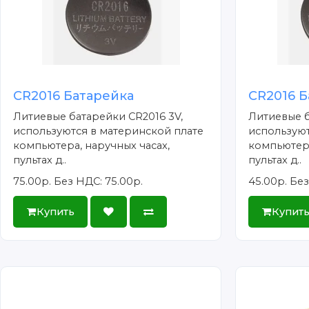
CR2016 Батарейка
CR2016 Б
Литиевые батарейки CR2016 3V,
Литиевые б
используются в материнской плате
используют
компьютера, наручных часах,
компьютера
пультах д..
пультах д..
75.00р.
Без НДС: 75.00р.
45.00р.
Без
Купить
Купит