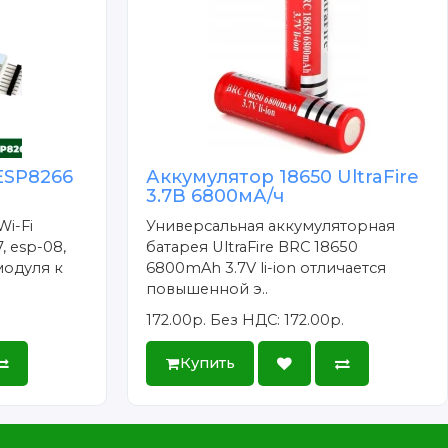
ESP8266
Аккумулятор 18650 UltraFire
3.7В 6800мА/ч
Wi-Fi
Универсальная аккумуляторная
, esp-08,
батарея UltraFire BRC 18650
модуля к
6800mAh 3.7V li-ion отличается
повышенной э..
172.00р.
Без НДС: 172.00р.
Купить