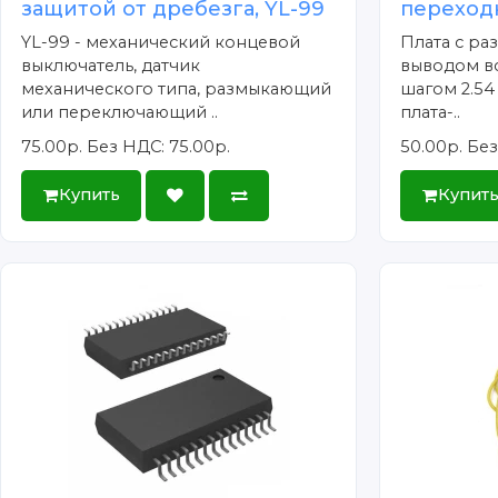
защитой от дребезга, YL-99
переходн
YL-99 - механический концевой
Плата с раз
выключатель, датчик
выводом вс
механического типа, размыкающий
шагом 2.54 
или переключающий ..
плата-..
75.00р.
Без НДС: 75.00р.
50.00р.
Без
Купить
Купит