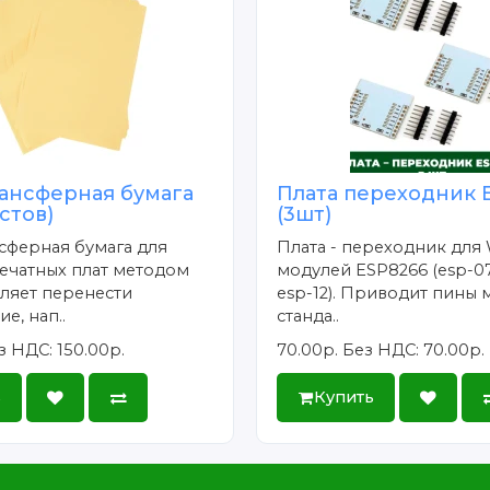
ансферная бумага
Плата переходник 
истов)
(3шт)
сферная бумага для
Плата - переходник для 
ечатных плат методом
модулей ESP8266 (esp-07
ляет перенести
esp-12). Приводит пины 
е, нап..
станда..
з НДС: 150.00р.
70.00р.
Без НДС: 70.00р.
ь
Купить