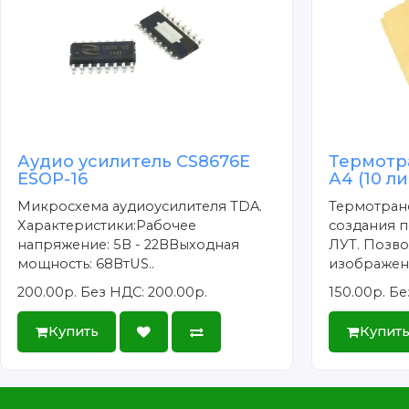
Аудио усилитель CS8676E
Термотр
ESOP-16
А4 (10 л
Микросхема аудиоусилителя TDA.
Термотран
Характеристики:Рабочее
создания п
напряжение: 5В - 22ВВыходная
ЛУТ. Позво
мощность: 68ВтUS..
изображени
200.00р.
Без НДС: 200.00р.
150.00р.
Бе
Купить
Купит