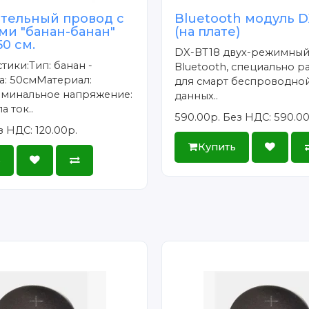
тельный провод с
Bluetooth модуль D
ми "банан-банан"
(на плате)
0 см.
DX-BT18 двух-режимный
тики:Тип: банан -
Bluetooth, специально р
а: 50смМатериал:
для смарт беспроводно
минальное напряжение:
данных..
а ток..
590.00р.
Без НДС: 590.00
з НДС: 120.00р.
Купить
ь