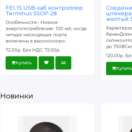
FE1.1S USB-хаб контроллер
Соедини
Terminus SSOP-28
штекера
желтый 5
Особенности:- Низкое
Характерис
энергопотребление- 100 мА, когда
бананДлин
четыре нисходящих порта
силиконНо
включены в высокоскоро..
до 750ВСил
72.00р.
Без НДС: 72.00р.
120.00р.
Бе
Купить
Купит
Новинки