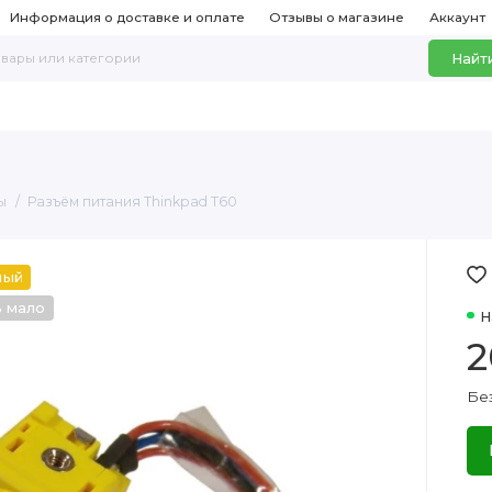
Информация о доставке и оплате
Отзывы о магазине
Аккаунт
Найт
ы
Разъём питания Thinkpad T60
ный
ь мало
Н
2
Бе