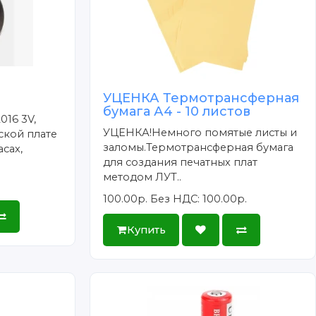
УЦЕНКА Термотрансферная
бумага А4 - 10 листов
016 3V,
УЦЕНКА!Немного помятые листы и
ской плате
заломы.Термотрансферная бумага
сах,
для создания печатных плат
методом ЛУТ..
100.00р.
Без НДС: 100.00р.
Купить