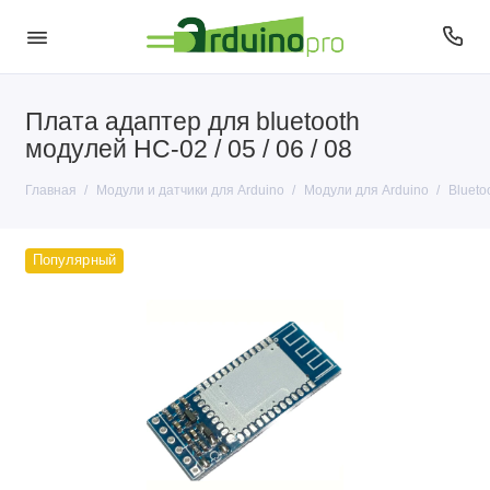
Плата адаптер для bluetooth
Датчики для Arduino
модулей HC-02 / 05 / 06 / 08
Модули для Arduino
Главная
Модули и датчики для Arduino
Модули для Arduino
Blueto
Популярный