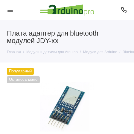
Плата адаптер для bluetooth
Датчики для Arduino
модулей JDY-xx
Модули для Arduino
Главная
Модули и датчики для Arduino
Модули для Arduino
Blueto
Популярный
Осталось мало