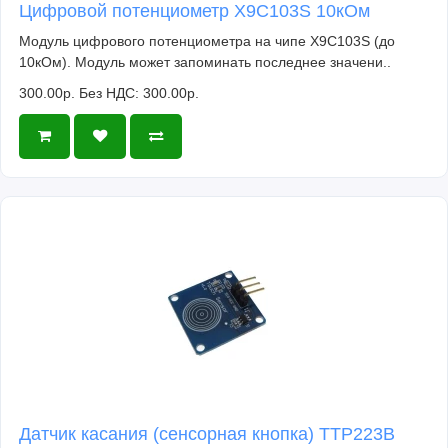
Цифровой потенциометр X9C103S 10кОм
Комплектация
Модуль цифрового потенциометра на чипе X9C103S (до
Пульт: 1 шт
10кОм). Модуль может запоминать последнее значени..
ИК-приемник: 1 шт
300.00р.
Без НДС: 300.00р.
Кабель: 1 шт
ИК-светодиод: 1 шт
Датчик касания (сенсорная кнопка) TTP223B