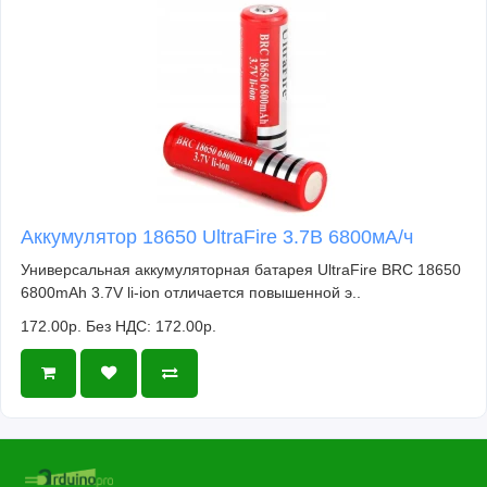
Аккумулятор 18650 UltraFire 3.7В 6800мА/ч
Универсальная аккумуляторная батарея UltraFire BRC 18650
6800mAh 3.7V li-ion отличается повышенной э..
172.00р.
Без НДС: 172.00р.