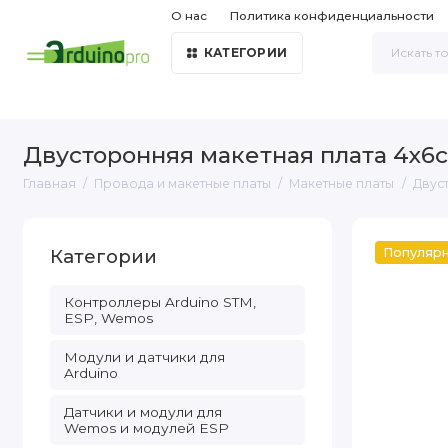
О нас
Политика конфиденциальности
КАТЕГОРИИ
Двусторонняя макетная плата 4х6
Главная
Провода и макетные платы
Макетные платы
Двус
Категории
Популяр
Контроллеры Arduino STM,
ESP, Wemos
Модули и датчики для
Arduino
Датчики и модули для
Wemos и модулей ESP