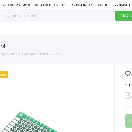
Информация о доставке и оплате
Отзывы о магазине
Аккаунт
Найт
см
торонняя макетная плата 4х6см
ный
Н
3
Бе