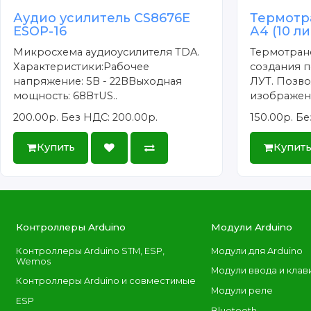
Аудио усилитель CS8676E
Термотр
ESOP-16
А4 (10 л
Микросхема аудиоусилителя TDA.
Термотран
Характеристики:Рабочее
создания п
напряжение: 5В - 22ВВыходная
ЛУТ. Позво
мощность: 68ВтUS..
изображени
200.00р.
Без НДС: 200.00р.
150.00р.
Бе
Купить
Купит
Контроллеры Arduino
Модули Arduino
Контроллеры Arduino STM, ESP,
Модули для Arduino
Wemos
Модули ввода и клав
Контроллеры Arduino и совместимые
Модули реле
ESP
Bluetooth