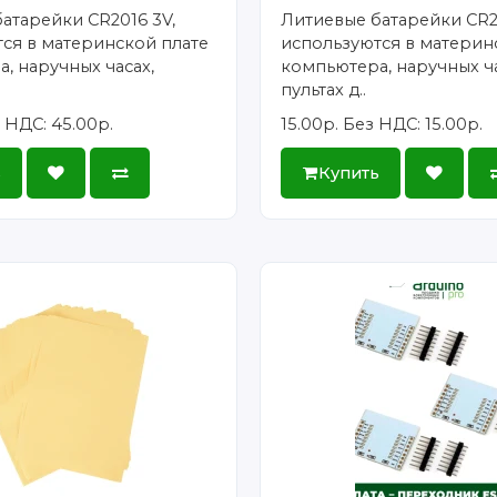
атарейки CR2016 3V,
Литиевые батарейки CR2
ся в материнской плате
используются в материн
, наручных часах,
компьютера, наручных ча
пультах д..
 НДС: 45.00р.
15.00р.
Без НДС: 15.00р.
ь
Купить