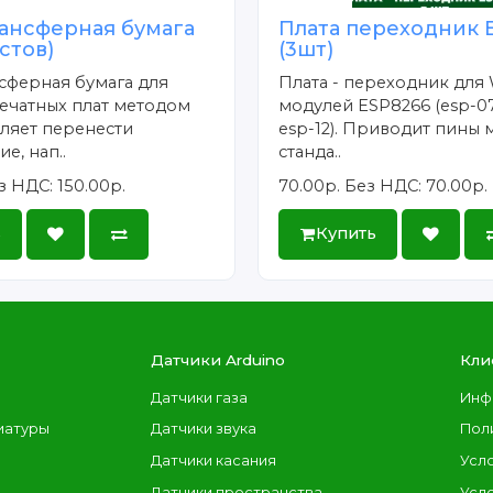
ансферная бумага
Плата переходник 
истов)
(3шт)
сферная бумага для
Плата - переходник для 
ечатных плат методом
модулей ESP8266 (esp-07
ляет перенести
esp-12). Приводит пины 
е, нап..
станда..
з НДС: 150.00р.
70.00р.
Без НДС: 70.00р.
ь
Купить
Датчики Arduino
Кли
Датчики газа
Инф
иатуры
Датчики звука
Пол
Датчики касания
Усл
Датчики пространства
Усл