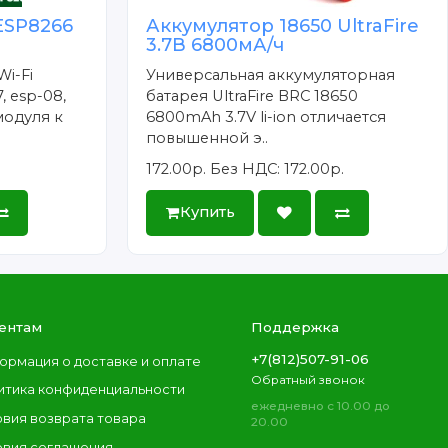
ESP8266
Аккумулятор 18650 UltraFire
3.7В 6800мА/ч
Wi-Fi
Универсальная аккумуляторная
, esp-08,
батарея UltraFire BRC 18650
модуля к
6800mAh 3.7V li-ion отличается
повышенной э..
172.00р.
Без НДС: 172.00р.
Купить
ентам
Поддержка
+7(812)507-91-06
ормация о доставке и оплате
Обратный звонок
итика конфиденциальности
ежедневно с 10.00 до
овия возврата товара
20.00
овия соглашения