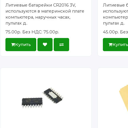
Литиевые батарейки CR2016 3V,
Литиевые б
используются в материнской плате
используют
компьютера, наручных часах,
компьютера
пультах д..
пультах д..
75.00р.
Без НДС: 75.00р.
45.00р.
Без
Купить
Купит