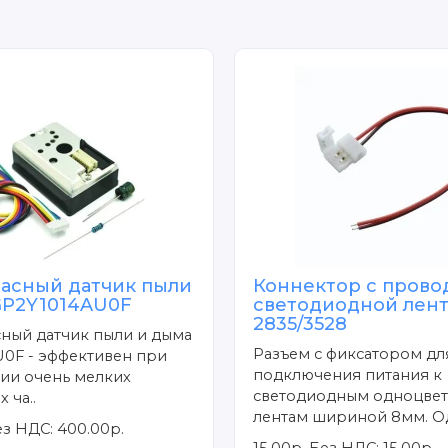
асный датчик пыли
Коннектор с прово
GP2Y1014AU0F
светодиодной лен
2835/3528
ный датчик пыли и дыма
Разъем с фиксатором дл
U0F - эффективен при
подключения питания к
ии очень мелких
светодиодным одноцве
 ча..
лентам шириной 8мм. Од
з НДС: 400.00р.