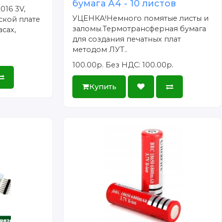
бумага А4 - 10 листов
016 3V,
УЦЕНКА!Немного помятые листы и
ской плате
заломы.Термотрансферная бумага
сах,
для создания печатных плат
методом ЛУТ..
100.00р.
Без НДС: 100.00р.
Купить