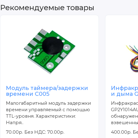
Рекомендуемые товары
Модуль таймера/задержки
Инфракр
времени C005
и дыма 
Малогабаритный модуль задержки
Инфракрас
времени управляемый с помощью
GP2Y1014A
TTL-уровня. Характеристики:
обнаружен
Напря..
взвешенных
70.00р.
Без НДС: 70.00р.
400.00р.
Бе