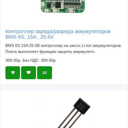
тестирование электронных устройств.
Ремонт и техническое обслуживание: Макетная
плата может быть использована для
временного соединения и проверки
Контроллер заряда/разряда аккумуляторов
компонентов при ремонте или обслуживании
BMS 6S, 15A , 25.5V
электронных устройств.
BMS 6S 15A 25.5В контроллер на шесть Li-ion аккумуляторов.
Плата выполняет функцию защиты аккумулято..
300.00р.
Без НДС: 300.00р.