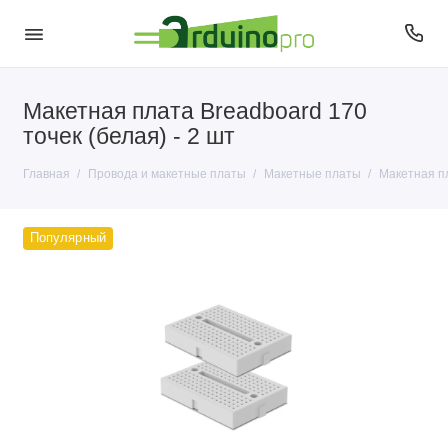
Макетная плата Breadboard 170
Аудио
точек (белая) - 2 шт
Макетные платы
Главная
Провода и макетные платы
Макетные платы
Макетная пл
Провода USB
Популярный
Провода и перемычки