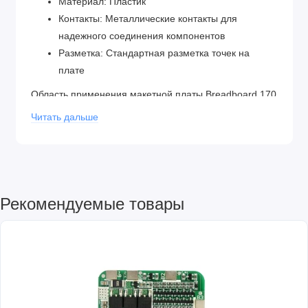
Материал: Пластик
Контакты: Металлические контакты для
надежного соединения компонентов
Разметка: Стандартная разметка точек на
плате
Область применения макетной платы Breadboard 170
точек включает:
Читать дальше
Прототипирование: Позволяет быстро и удобно
создавать прототипы электронных схем и
проверять их работу без необходимости пайки
или постоянного монтажа.
Образование: Широко используется в
Рекомендуемые товары
образовательных целях для изучения основ
электроники, проведения экспериментов и
демонстрации различных электронных схем.
DIY-проекты: Идеально подходит для
различных DIY-проектов, где требуется
временное соединение компонентов или