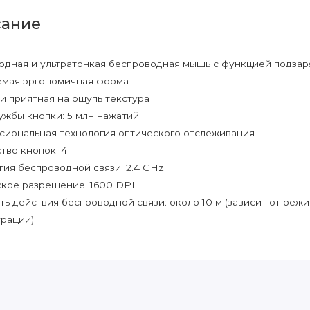
ание
одная и ультратонкая беспроводная мышь с функцией подзар
емая эргономичная форма
 и приятная на ощупь текстура
ужбы кнопки: 5 млн нажатий
иональная технология оптического отслеживания
тво кнопок: 4
гия беспроводной связи: 2.4 GHz
кое разрешение: 1600 DPI
ть действия беспроводной связи: около 10 м (зависит от реж
рации)