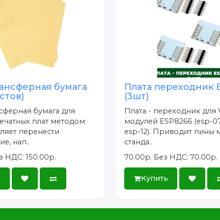
ансферная бумага
Плата переходник 
истов)
(3шт)
сферная бумага для
Плата - переходник для 
ечатных плат методом
модулей ESP8266 (esp-07
ляет перенести
esp-12). Приводит пины 
е, нап..
станда..
з НДС: 150.00р.
70.00р.
Без НДС: 70.00р.
ь
Купить