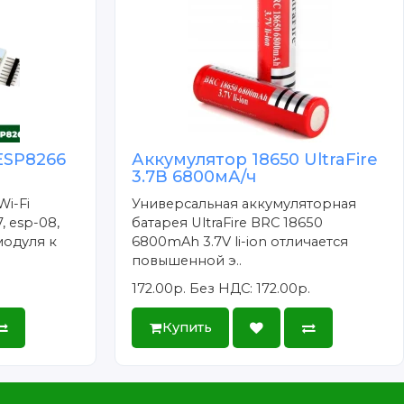
ESP8266
Аккумулятор 18650 UltraFire
3.7В 6800мА/ч
Wi-Fi
Универсальная аккумуляторная
, esp-08,
батарея UltraFire BRC 18650
модуля к
6800mAh 3.7V li-ion отличается
повышенной э..
172.00р.
Без НДС: 172.00р.
Купить