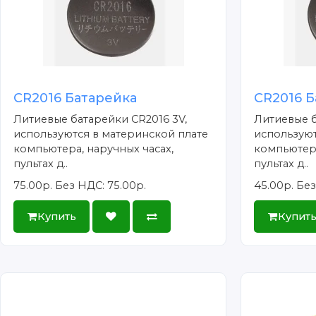
CR2016 Батарейка
CR2016 Б
Литиевые батарейки CR2016 3V,
Литиевые б
используются в материнской плате
используют
компьютера, наручных часах,
компьютера
пультах д..
пультах д..
75.00р.
Без НДС: 75.00р.
45.00р.
Без
Купить
Купит