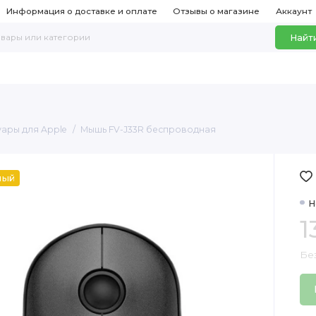
Информация о доставке и оплате
Отзывы о магазине
Аккаунт
Найт
уары для Apple
Мышь FV-J33R беспроводная
ный
Н
1
Без