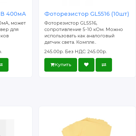
2В 400мА
Фоторезистор GL5516 (10шт)
0мА, может
Фоторезистор GL5516,
йвер для
сопротивление 5-10 кОм. Можно
иков
использовать как аналоговый
датчик света. Компле..
.
245.00р.
Без НДС: 245.00р.
Купить