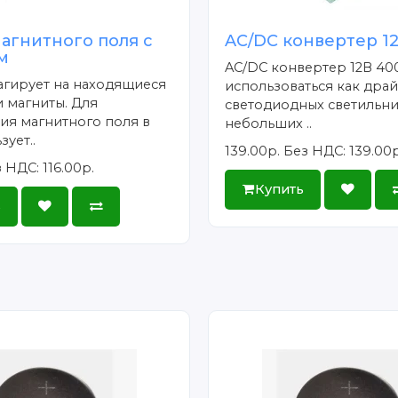
агнитного поля с
AC/DC конвертер 1
м
AC/DC конвертер 12В 40
агирует на находящиеся
использоваться как дра
 магниты. Для
светодиодных светильн
ия магнитного поля в
небольших ..
зует..
139.00р.
Без НДС: 139.00р
 НДС: 116.00р.
Купить
ь