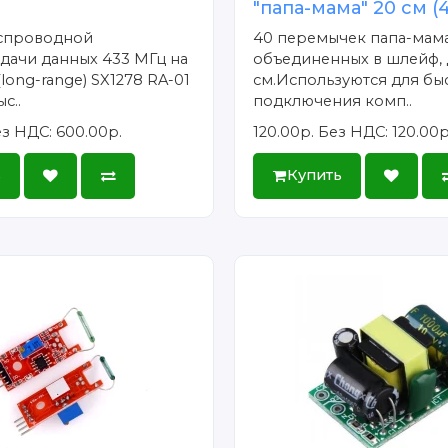
"папа-мама" 20 см (
спроводной
40 перемычек папа-мама
дачи данных 433 МГц на
объединенных в шлейф, 
long-range) SX1278 RA-01
см.Используются для бы
с..
подключения комп..
з НДС: 600.00р.
120.00р.
Без НДС: 120.00р
ь
Купить