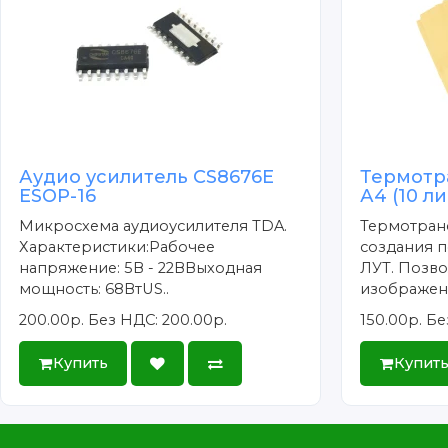
Аудио усилитель CS8676E
Термотр
ESOP-16
А4 (10 л
Микросхема аудиоусилителя TDA.
Термотран
Характеристики:Рабочее
создания п
напряжение: 5В - 22ВВыходная
ЛУТ. Позво
мощность: 68ВтUS..
изображени
200.00р.
Без НДС: 200.00р.
150.00р.
Бе
Купить
Купит