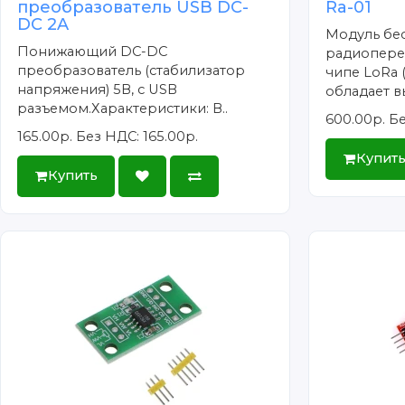
преобразователь USB DC-
Ra-01
DC 2A
Модуль бе
Понижающий DC-DC
радиопере
преобразователь (стабилизатор
чипе LoRa (
напряжения) 5В, с USB
обладает вы
разъемом.Характеристики: В..
600.00р.
Бе
165.00р.
Без НДС: 165.00р.
Купит
Купить