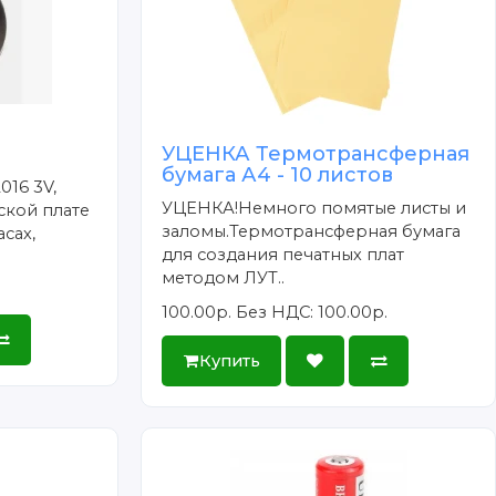
УЦЕНКА Термотрансферная
бумага А4 - 10 листов
016 3V,
УЦЕНКА!Немного помятые листы и
ской плате
заломы.Термотрансферная бумага
сах,
для создания печатных плат
методом ЛУТ..
100.00р.
Без НДС: 100.00р.
Купить