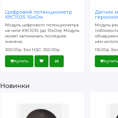
Цифровой потенциометр
Датчик м
X9C103S 10кОм
герконо
Модуль цифрового потенциометра
Модуль ре
на чипе X9C103S (до 10кОм). Модуль
поблизости
может запоминать последнее
обнаружен
значени..
нём исполь
300.00р.
Без НДС: 300.00р.
116.00р.
Без
Купить
Купит
Новинки