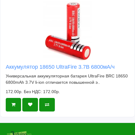
Аккумулятор 18650 UltraFire 3.7В 6800мА/ч
Универсальная аккумуляторная батарея UltraFire BRC 18650
6800mAh 3.7V li-ion отличается повышенной э..
172.00р.
Без НДС: 172.00р.