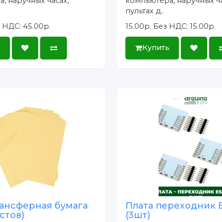
, наручных часах,
компьютера, наручных ча
пультах д..
 НДС: 45.00р.
15.00р.
Без НДС: 15.00р.
ь
Купить
ансферная бумага
Плата переходник 
истов)
(3шт)