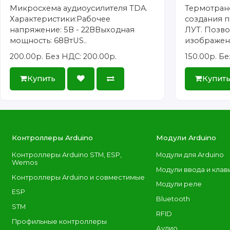
Микросхема аудиоусилителя TDA.
Термотран
Характеристики:Рабочее
создания п
напряжение: 5В - 22ВВыходная
ЛУТ. Позво
мощность: 68ВтUS..
изображени
200.00р.
Без НДС: 200.00р.
150.00р.
Бе
Купить
Купит
Контроллеры Arduino
Модули Arduino
Контроллеры Arduino STM, ESP,
Модули для Arduino
Wemos
Модули ввода и клав
Контроллеры Arduino и совместимые
Модули реле
ESP
Bluetooth
STM
RFID
Профильные контроллеры
Аудио