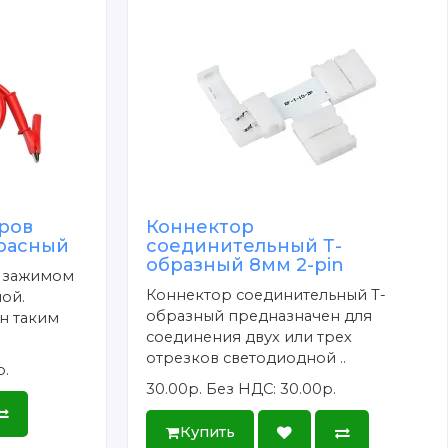
ров
Коннектор
красный
соединительный Т-
образный 8мм 2-pin
с зажимом
Коннектор соединительный Т-
ой.
образный предназначен для
н таким
соединения двух или трех
отрезков светодиодной ..
р.
30.00р.
Без НДС: 30.00р.
Купить