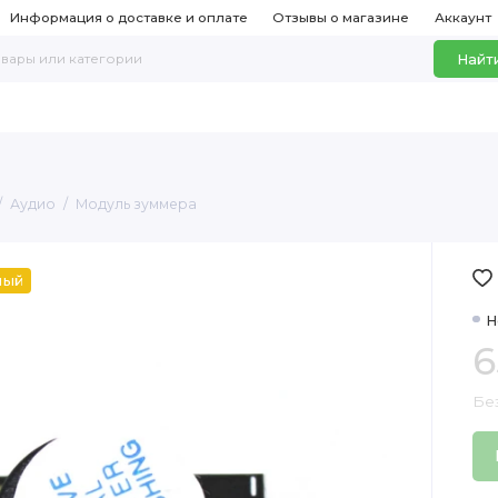
Информация о доставке и оплате
Отзывы о магазине
Аккаунт
Найт
Аудио
Модуль зуммера
ный
Н
6
Бе