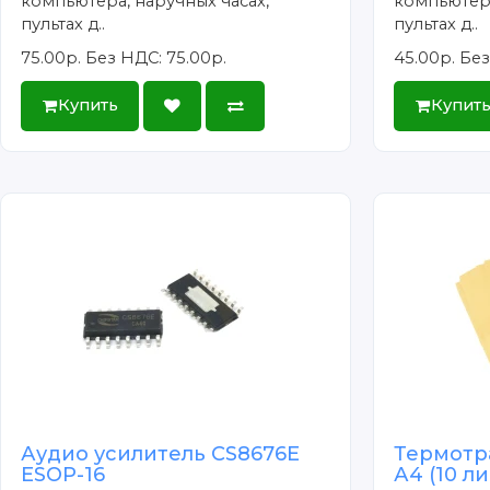
компьютера, наручных часах,
компьютера
пультах д..
пультах д..
75.00р.
Без НДС: 75.00р.
45.00р.
Без
Купить
Купит
Аудио усилитель CS8676E
Термотр
ESOP-16
А4 (10 л