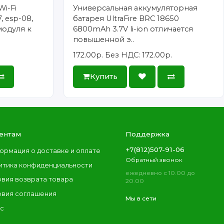
Wi-Fi
Универсальная аккумуляторная
, esp-08,
батарея UltraFire BRC 18650
модуля к
6800mAh 3.7V li-ion отличается
повышенной э..
172.00р.
Без НДС: 172.00р.
Купить
ентам
Поддержка
+7(812)507-91-06
ормация о доставке и оплате
Обратный звонок
итика конфиденциальности
ежедневно с 10.00 до
овия возврата товара
20.00
овия соглашения
Мы в сети
ас