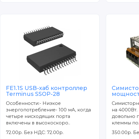
FE1.1S USB-хаб контроллер
Симисто
Terminus SSOP-28
мощност
Особенности:- Низкое
Симисторн
энергопотребление- 100 мА, когда
на 4000Вт.
четыре нисходящих порта
довольно п
включены в высокоскоро..
клеммы по.
72.00р.
Без НДС: 72.00р.
350.00р.
Бе