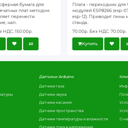
сферная бумага для
Плата - переходник для 
ечатных плат методом
модулей ESP8266 (esp-07
ляет перенести
esp-12). Приводит пины 
е, нап..
станда..
з НДС: 150.00р.
70.00р.
Без НДС: 70.00р.
ь
Купить
Датчики Arduino
Кли
Датчики газа
Инф
иатуры
Датчики звука
Пол
Датчики касания
Усл
Датчики пространства
Усл
Датчики температуры и влажности
О н
Датчики тока и напряжения