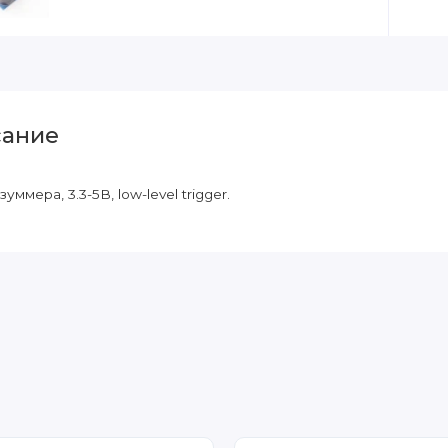
ание
уммера, 3.3-5В, low-level trigger.