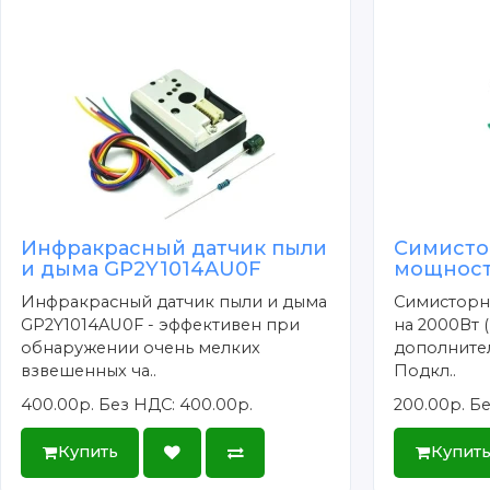
Инфракрасный датчик пыли
Симисто
и дыма GP2Y1014AU0F
мощност
Инфракрасный датчик пыли и дыма
Симисторн
GP2Y1014AU0F - эффективен при
на 2000Вт 
обнаружении очень мелких
дополните
взвешенных ча..
Подкл..
400.00р.
Без НДС: 400.00р.
200.00р.
Бе
Купить
Купит