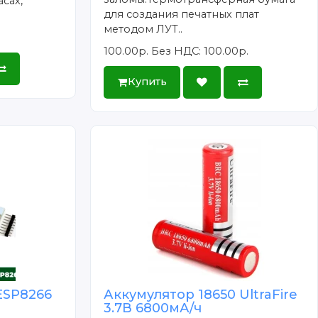
сах,
для создания печатных плат
методом ЛУТ..
100.00р.
Без НДС: 100.00р.
Купить
ESP8266
Аккумулятор 18650 UltraFire
3.7В 6800мА/ч