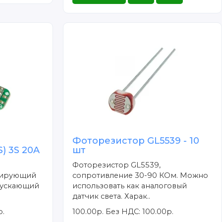
Фоторезистор GL5539 - 10
) 3S 20A
шт
n
Фоторезистор GL5539,
лирующий
сопротивление 30-90 КОм. Можно
пускающий
использовать как аналоговый
датчик света. Харак..
р.
100.00р.
Без НДС: 100.00р.