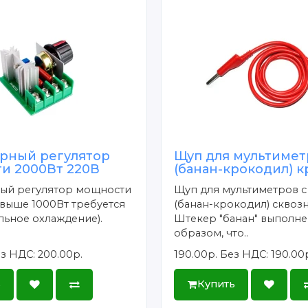
рный регулятор
Щуп для мультимет
и 2000Вт 220В
(банан-крокодил) 
ый регулятор мощности
Щуп для мультиметров 
(выше 1000Вт требуется
(банан-крокодил) сквозн
льное охлаждение).
Штекер "банан" выполне
образом, что..
з НДС: 200.00р.
190.00р.
Без НДС: 190.00
ь
Купить